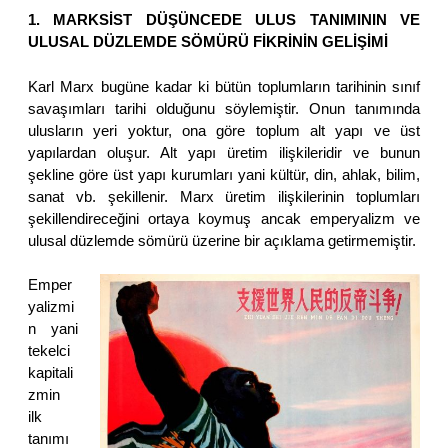
1. MARKSİST DÜŞÜNCEDE ULUS TANIMININ VE
ULUSAL DÜZLEMDE SÖMÜRÜ FİKRİNİN GELİŞİMİ
Karl Marx bugüne kadar ki bütün toplumların tarihinin sınıf
savaşımları tarihi olduğunu söylemiştir. Onun tanımında
ulusların yeri yoktur, ona göre toplum alt yapı ve üst
yapılardan oluşur. Alt yapı üretim ilişkileridir ve bunun
şekline göre üst yapı kurumları yani kültür, din, ahlak, bilim,
sanat vb. şekillenir. Marx üretim ilişkilerinin toplumları
şekillendireceğini ortaya koymuş ancak emperyalizm ve
ulusal düzlemde sömürü üzerine bir açıklama getirmemiştir.
Emper
yalizmi
n yani
tekelci
kapitali
zmin
ilk
tanımı