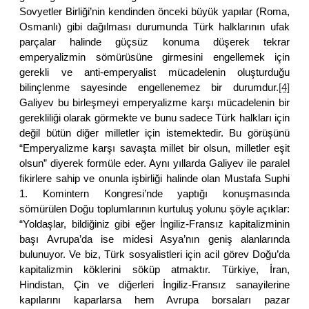
Sovyetler Birliği’nin kendinden önceki büyük yapılar (Roma,
Osmanlı) gibi dağılması durumunda Türk halklarının ufak
parçalar halinde güçsüz konuma düşerek tekrar
emperyalizmin sömürüsüne girmesini engellemek için
gerekli ve anti-emperyalist mücadelenin oluşturduğu
bilinçlenme sayesinde engellenemez bir durumdur.
[4]
Galiyev bu birleşmeyi emperyalizme karşı mücadelenin bir
gerekliliği olarak görmekte ve bunu sadece Türk halkları için
değil bütün diğer milletler için istemektedir. Bu görüşünü
“Emperyalizme karşı savaşta millet bir olsun, milletler eşit
olsun” diyerek formüle eder. Aynı yıllarda Galiyev ile paralel
fikirlere sahip ve onunla işbirliği halinde olan Mustafa Suphi
1. Komintern Kongresi’nde yaptığı konuşmasında
sömürülen Doğu toplumlarının kurtuluş yolunu şöyle açıklar:
“Yoldaşlar, bildiğiniz gibi eğer İngiliz-Fransız kapitalizminin
başı Avrupa’da ise midesi Asya’nın geniş alanlarında
bulunuyor. Ve biz, Türk sosyalistleri için acil görev Doğu’da
kapitalizmin köklerini söküp atmaktır. Türkiye, İran,
Hindistan, Çin ve diğerleri İngiliz-Fransız sanayilerine
kapılarını kaparlarsa hem Avrupa borsaları pazar