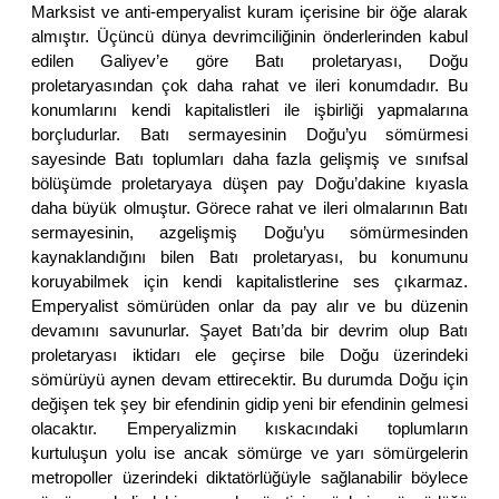
Marksist ve anti-emperyalist kuram içerisine bir öğe alarak
almıştır. Üçüncü dünya devrimciliğinin önderlerinden kabul
edilen Galiyev’e göre Batı proletaryası, Doğu
proletaryasından çok daha rahat ve ileri konumdadır. Bu
konumlarını kendi kapitalistleri ile işbirliği yapmalarına
borçludurlar. Batı sermayesinin Doğu’yu sömürmesi
sayesinde Batı toplumları daha fazla gelişmiş ve sınıfsal
bölüşümde proletaryaya düşen pay Doğu’dakine kıyasla
daha büyük olmuştur. Görece rahat ve ileri olmalarının Batı
sermayesinin, azgelişmiş Doğu’yu sömürmesinden
kaynaklandığını bilen Batı proletaryası, bu konumunu
koruyabilmek için kendi kapitalistlerine ses çıkarmaz.
Emperyalist sömürüden onlar da pay alır ve bu düzenin
devamını savunurlar. Şayet Batı’da bir devrim olup Batı
proletaryası iktidarı ele geçirse bile Doğu üzerindeki
sömürüyü aynen devam ettirecektir. Bu durumda Doğu için
değişen tek şey bir efendinin gidip yeni bir efendinin gelmesi
olacaktır. Emperyalizmin kıskacındaki toplumların
kurtuluşun yolu ise ancak sömürge ve yarı sömürgelerin
metropoller üzerindeki diktatörlüğüyle sağlanabilir böylece