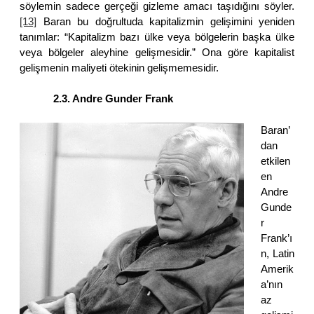
söylemin sadece gerçeği gizleme amacı taşıdığını söyler.
[13]
Baran bu doğrultuda kapitalizmin gelişimini yeniden
tanımlar: “Kapitalizm bazı ülke veya bölgelerin başka ülke
veya bölgeler aleyhine gelişmesidir.” Ona göre kapitalist
gelişmenin maliyeti ötekinin gelişmemesidir.
2.3. Andre Gunder Frank
Baran’
dan
etkilen
en
Andre
Gunde
r
Frank’ı
n, Latin
Amerik
a’nın
az