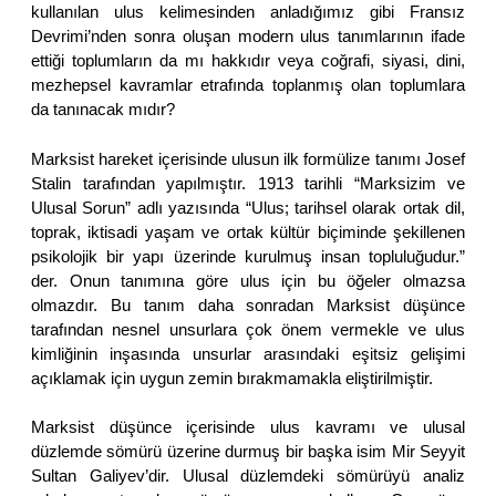
kullanılan ulus kelimesinden anladığımız gibi Fransız
Devrimi’nden sonra oluşan modern ulus tanımlarının ifade
ettiği toplumların da mı hakkıdır veya coğrafi, siyasi, dini,
mezhepsel kavramlar etrafında toplanmış olan toplumlara
da tanınacak mıdır?
Marksist hareket içerisinde ulusun ilk formülize tanımı Josef
Stalin tarafından yapılmıştır. 1913 tarihli “Marksizim ve
Ulusal Sorun” adlı yazısında “Ulus; tarihsel olarak ortak dil,
toprak, iktisadi yaşam ve ortak kültür biçiminde şekillenen
psikolojik bir yapı üzerinde kurulmuş insan topluluğudur.”
der. Onun tanımına göre ulus için bu öğeler olmazsa
olmazdır. Bu tanım daha sonradan Marksist düşünce
tarafından nesnel unsurlara çok önem vermekle ve ulus
kimliğinin inşasında unsurlar arasındaki eşitsiz gelişimi
açıklamak için uygun zemin bırakmamakla eliştirilmiştir.
Marksist düşünce içerisinde ulus kavramı ve ulusal
düzlemde sömürü üzerine durmuş bir başka isim Mir Seyyit
Sultan Galiyev’dir. Ulusal düzlemdeki sömürüyü analiz