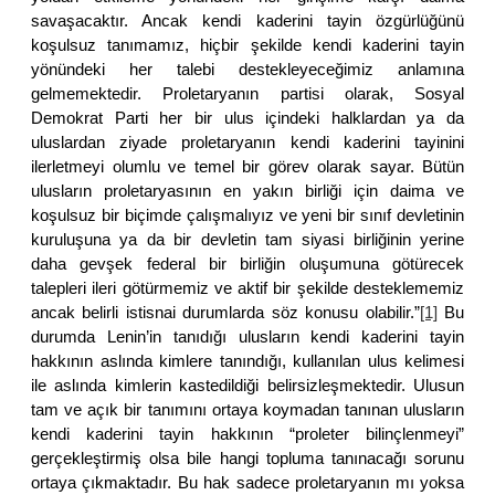
savaşacaktır. Ancak kendi kaderini tayin özgürlüğünü
koşulsuz tanımamız, hiçbir şekilde kendi kaderini tayin
yönündeki her talebi destekleyeceğimiz anlamına
gelmemektedir. Proletaryanın partisi olarak, Sosyal
Demokrat Parti her bir ulus içindeki halklardan ya da
uluslardan ziyade proletaryanın kendi kaderini tayinini
ilerletmeyi olumlu ve temel bir görev olarak sayar. Bütün
ulusların proletaryasının en yakın birliği için daima ve
koşulsuz bir biçimde çalışmalıyız ve yeni bir sınıf devletinin
kuruluşuna ya da bir devletin tam siyasi birliğinin yerine
daha gevşek federal bir birliğin oluşumuna götürecek
talepleri ileri götürmemiz ve aktif bir şekilde desteklememiz
ancak belirli istisnai durumlarda söz konusu olabilir.”
[1]
Bu
durumda Lenin’in tanıdığı ulusların kendi kaderini tayin
hakkının aslında kimlere tanındığı, kullanılan ulus kelimesi
ile aslında kimlerin kastedildiği belirsizleşmektedir. Ulusun
tam ve açık bir tanımını ortaya koymadan tanınan ulusların
kendi kaderini tayin hakkının “proleter bilinçlenmeyi”
gerçekleştirmiş olsa bile hangi topluma tanınacağı sorunu
ortaya çıkmaktadır. Bu hak sadece proletaryanın mı yoksa