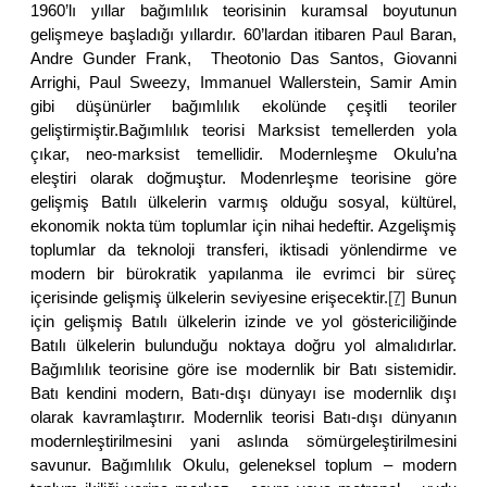
1960’lı yıllar bağımlılık teorisinin kuramsal boyutunun
gelişmeye başladığı yıllardır. 60’lardan itibaren Paul Baran,
Andre Gunder Frank, Theotonio Das Santos, Giovanni
Arrighi, Paul Sweezy, Immanuel Wallerstein, Samir Amin
gibi düşünürler bağımlılık ekolünde çeşitli teoriler
geliştirmiştir.Bağımlılık teorisi Marksist temellerden yola
çıkar, neo-marksist temellidir. Modernleşme Okulu’na
eleştiri olarak doğmuştur. Modenrleşme teorisine göre
gelişmiş Batılı ülkelerin varmış olduğu sosyal, kültürel,
ekonomik nokta tüm toplumlar için nihai hedeftir. Azgelişmiş
toplumlar da teknoloji transferi, iktisadi yönlendirme ve
modern bir bürokratik yapılanma ile evrimci bir süreç
içerisinde gelişmiş ülkelerin seviyesine erişecektir.
[7]
Bunun
için gelişmiş Batılı ülkelerin izinde ve yol göstericiliğinde
Batılı ülkelerin bulunduğu noktaya doğru yol almalıdırlar.
Bağımlılık teorisine göre ise modernlik bir Batı sistemidir.
Batı kendini modern, Batı-dışı dünyayı ise modernlik dışı
olarak kavramlaştırır. Modernlik teorisi Batı-dışı dünyanın
modernleştirilmesini yani aslında sömürgeleştirilmesini
savunur. Bağımlılık Okulu, geleneksel toplum – modern