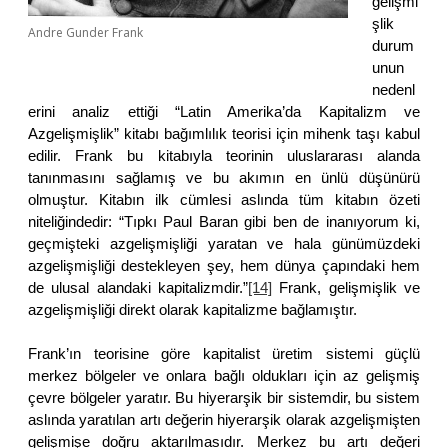
gelişmi
şlik
Andre Gunder Frank
durum
unun
nedenl
erini analiz ettiği “Latin Amerika’da Kapitalizm ve
Azgelişmişlik” kitabı bağımlılık teorisi için mihenk taşı kabul
edilir. Frank bu kitabıyla teorinin uluslararası alanda
tanınmasını sağlamış ve bu akımın en ünlü düşünürü
olmuştur. Kitabın ilk cümlesi aslında tüm kitabın özeti
niteliğindedir: “Tıpkı Paul Baran gibi ben de inanıyorum ki,
geçmişteki azgelişmişliği yaratan ve hala günümüzdeki
azgelişmişliği destekleyen şey, hem dünya çapındaki hem
de ulusal alandaki kapitalizmdir.”
[14]
Frank, gelişmişlik ve
azgelişmişliği direkt olarak kapitalizme bağlamıştır.
Frank’ın teorisine göre kapitalist üretim sistemi güçlü
merkez bölgeler ve onlara bağlı oldukları için az gelişmiş
çevre bölgeler yaratır. Bu hiyerarşik bir sistemdir, bu sistem
aslında yaratılan artı değerin hiyerarşik olarak azgelişmişten
gelişmişe doğru aktarılmasıdır. Merkez bu artı değeri