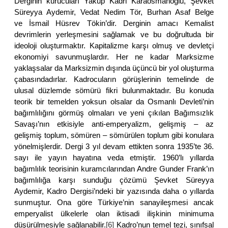
Derginin kurucuları Yakup Kadri Karaosmanoğlu, Şevket
Süreyya Aydemir, Vedat Nedim Tör, Burhan Asaf Belge
ve İsmail Hüsrev Tökin’dir. Derginin amacı Kemalist
devrimlerin yerleşmesini sağlamak ve bu doğrultuda bir
ideoloji oluşturmaktır. Kapitalizme karşı olmuş ve devletçi
ekonomiyi savunmuşlardır. Her ne kadar Marksizme
yaklaşsalar da Marksizmin dışında üçüncü bir yol oluşturma
çabasındadırlar. Kadrocuların görüşlerinin temelinde de
ulusal düzlemde sömürü fikri bulunmaktadır. Bu konuda
teorik bir temelden yoksun olsalar da Osmanlı Devleti’nin
bağımlılığını görmüş olmaları ve yeni çıkılan Bağımsızlık
Savaşı’nın etkisiyle anti-emperyalizm, gelişmiş – az
gelişmiş toplum, sömüren – sömürülen toplum gibi konulara
yönelmişlerdir. Dergi 3 yıl devam ettikten sonra 1935’te 36.
sayı ile yayın hayatına veda etmiştir. 1960’lı yıllarda
bağımlılık teorisinin kuramcılarından Andre Gunder Frank’ın
bağımlılığa karşı sunduğu çözümü Şevket Süreyya
Aydemir, Kadro Dergisi’ndeki bir yazısında daha o yıllarda
sunmuştur. Ona göre Türkiye’nin sanayileşmesi ancak
emperyalist ülkelerle olan iktisadi ilişkinin minimuma
düşürülmesiyle sağlanabilir.
[6]
Kadro’nun temel tezi, sınıfsal