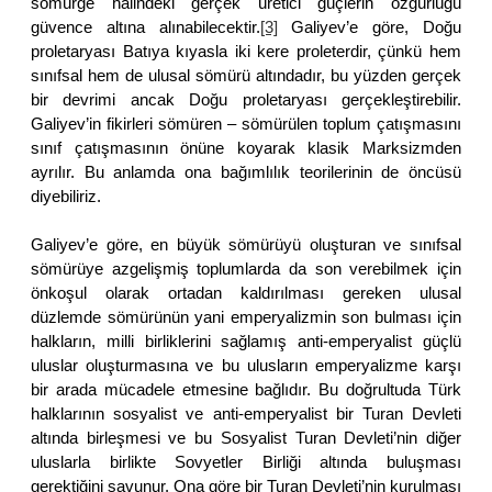
sömürge halindeki gerçek üretici güçlerin özgürlüğü
güvence altına alınabilecektir.
[3]
Galiyev’e göre, Doğu
proletaryası Batıya kıyasla iki kere proleterdir, çünkü hem
sınıfsal hem de ulusal sömürü altındadır, bu yüzden gerçek
bir devrimi ancak Doğu proletaryası gerçekleştirebilir.
Galiyev’in fikirleri sömüren – sömürülen toplum çatışmasını
sınıf çatışmasının önüne koyarak klasik Marksizmden
ayrılır. Bu anlamda ona bağımlılık teorilerinin de öncüsü
diyebiliriz.
Galiyev’e göre, en büyük sömürüyü oluşturan ve sınıfsal
sömürüye azgelişmiş toplumlarda da son verebilmek için
önkoşul olarak ortadan kaldırılması gereken ulusal
düzlemde sömürünün yani emperyalizmin son bulması için
halkların, milli birliklerini sağlamış anti-emperyalist güçlü
uluslar oluşturmasına ve bu ulusların emperyalizme karşı
bir arada mücadele etmesine bağlıdır. Bu doğrultuda Türk
halklarının sosyalist ve anti-emperyalist bir Turan Devleti
altında birleşmesi ve bu Sosyalist Turan Devleti’nin diğer
uluslarla birlikte Sovyetler Birliği altında buluşması
gerektiğini savunur. Ona göre bir Turan Devleti’nin kurulması