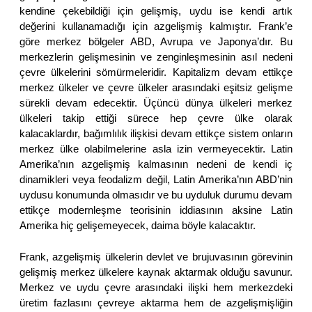
kendine çekebildiği için gelişmiş, uydu ise kendi artık
değerini kullanamadığı için azgelişmiş kalmıştır. Frank’e
göre merkez bölgeler ABD, Avrupa ve Japonya’dır. Bu
merkezlerin gelişmesinin ve zenginleşmesinin asıl nedeni
çevre ülkelerini sömürmeleridir. Kapitalizm devam ettikçe
merkez ülkeler ve çevre ülkeler arasındaki eşitsiz gelişme
sürekli devam edecektir. Üçüncü dünya ülkeleri merkez
ülkeleri takip ettiği sürece hep çevre ülke olarak
kalacaklardır, bağımlılık ilişkisi devam ettikçe sistem onların
merkez ülke olabilmelerine asla izin vermeyecektir. Latin
Amerika’nın azgelişmiş kalmasının nedeni de kendi iç
dinamikleri veya feodalizm değil, Latin Amerika’nın ABD’nin
uydusu konumunda olmasıdır ve bu uyduluk durumu devam
ettikçe modernleşme teorisinin iddiasının aksine Latin
Amerika hiç gelişemeyecek, daima böyle kalacaktır.
Frank, azgelişmiş ülkelerin devlet ve brujuvasının görevinin
gelişmiş merkez ülkelere kaynak aktarmak olduğu savunur.
Merkez ve uydu çevre arasındaki ilişki hem merkezdeki
üretim fazlasını çevreye aktarma hem de azgelişmişliğin