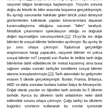
rasyonel bilgiye bırakmaya başlanmıştır. Yüzyılın sonuna
doğru da felsefe ile bilim arasında boşanma gerçekleşmiştir.
Bu ayrılığı savunanlar hakikate giden biricik yolun deneysel
gözlemlerden kalkılarak yapılan tümevarımlara dayanan
kuramsallaştırma olduğunu savunan “bilim” tarafıydı.
Metafizik çıkarımların spekülasyon olduğu ve doğruluk
değeri taşımadığını savunuyorlardı.
[22]
19.yy’da ise doğa
bilimleri ile sosyal bilimler birbirinden ayrılmıştır. Bu ayrılış ile
şu soru ortaya çıkmıştır: Toplumsal gerçekliğin
araştırmasını hangi yapacaktı, rasyonel bilimler mi yoksa
sosyal bilimler mi? Leopold von Ranke ile birlikte tarih doğa
bilimlerine dahil edilebilecek bir metod kazanmış ama buna
rağmen ondan sonraki tarihçiler kendilerini sosyal bilimler
alanına konuşlandırmıştır.
[23]
Tarih alanındaki bu gelişmeler
esasen 5 ülkede gerçekleşmiştir. Bunlar; Fransa, Britanya,
ABD ve daha sonraları bunlara katılan İtalya ile Almanya’dır.
Doğal olarak yazılan ve öğretilen tarih aslında bu 5 ülkenin
tarihidir. Ayrıca bu ülkelerin tarihi anlatılırken neler dahil
edilmelidir sorunu ortaya çıkmıştır. Çoğu tarihçi bu ülkelerin
bugünkü sınırlarını kullanarak bu sınırlar içerisinde