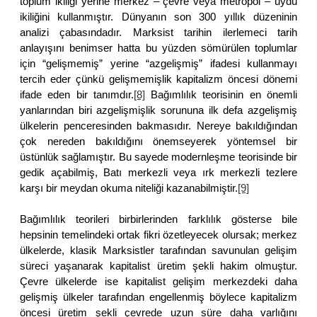
toplum ikiliği yerine merkez – çevre veya metropol – uydu
ikiliğini kullanmıştır. Dünyanın son 300 yıllık düzeninin
analizi çabasındadır. Marksist tarihin ilerlemeci tarih
anlayışını benimser hatta bu yüzden sömürülen toplumlar
için “gelişmemiş” yerine “azgelişmiş” ifadesi kullanmayı
tercih eder çünkü gelişmemişlik kapitalizm öncesi dönemi
ifade eden bir tanımdır.
[8]
Bağımlılık teorisinin en önemli
yanlarından biri azgelişmişlik sorununa ilk defa azgelişmiş
ülkelerin penceresinden bakmasıdır. Nereye bakıldığından
çok nereden bakıldığını önemseyerek yöntemsel bir
üstünlük sağlamıştır. Bu sayede modernleşme teorisinde bir
gedik açabilmiş, Batı merkezli veya ırk merkezli tezlere
karşı bir meydan okuma niteliği kazanabilmiştir.
[9]
Bağımlılık teorileri birbirlerinden farklılık gösterse bile
hepsinin temelindeki ortak fikri özetleyecek olursak; merkez
ülkelerde, klasik Marksistler tarafından savunulan gelişim
süreci yaşanarak kapitalist üretim şekli hakim olmuştur.
Çevre ülkelerde ise kapitalist gelişim merkezdeki daha
gelişmiş ülkeler tarafından engellenmiş böylece kapitalizm
öncesi üretim şekli çevrede uzun süre daha varlığını