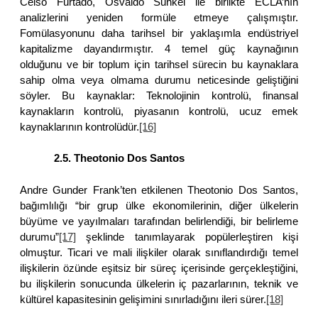
Celso Furtado, Osvaldo Sunkel ile birlikte ECLA’nın
analizlerini yeniden formüle etmeye çalışmıştır.
Fomülasyonunu daha tarihsel bir yaklaşımla endüstriyel
kapitalizme dayandırmıştır. 4 temel güç kaynağının
olduğunu ve bir toplum için tarihsel sürecin bu kaynaklara
sahip olma veya olmama durumu neticesinde geliştiğini
söyler. Bu kaynaklar: Teknolojinin kontrolü, finansal
kaynakların kontrolü, piyasanın kontrolü, ucuz emek
kaynaklarının kontrolüdür.
[16]
2.5. Theotonio Dos Santos
Andre Gunder Frank’ten etkilenen Theotonio Dos Santos,
bağımlılığı “bir grup ülke ekonomilerinin, diğer ülkelerin
büyüme ve yayılmaları tarafından belirlendiği, bir belirleme
durumu”
[17]
şeklinde tanımlayarak popülerleştiren kişi
olmuştur. Ticari ve mali ilişkiler olarak sınıflandırdığı temel
ilişkilerin özünde eşitsiz bir süreç içerisinde gerçekleştiğini,
bu ilişkilerin sonucunda ülkelerin iç pazarlarının, teknik ve
kültürel kapasitesinin gelişimini sınırladığını ileri sürer.
[18]