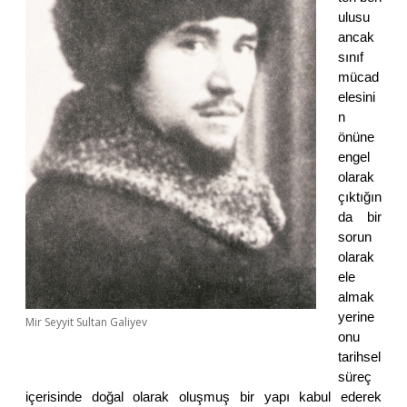
ulusu
ancak
sınıf
mücad
elesini
n
önüne
engel
olarak
çıktığın
da bir
sorun
olarak
ele
almak
yerine
Mir Seyyit Sultan Galiyev
onu
tarihsel
süreç
içerisinde doğal olarak oluşmuş bir yapı kabul ederek