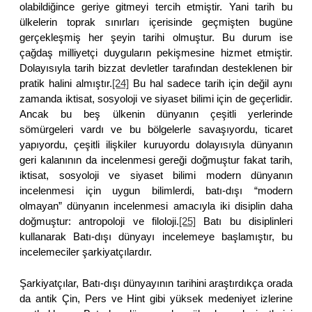
olabildiğince geriye gitmeyi tercih etmiştir. Yani tarih bu
ülkelerin toprak sınırları içerisinde geçmişten bugüne
gerçekleşmiş her şeyin tarihi olmuştur. Bu durum ise
çağdaş milliyetçi duyguların pekişmesine hizmet etmiştir.
Dolayısıyla tarih bizzat devletler tarafından desteklenen bir
pratik halini almıştır.
[24]
Bu hal sadece tarih için değil aynı
zamanda iktisat, sosyoloji ve siyaset bilimi için de geçerlidir.
Ancak bu beş ülkenin dünyanın çeşitli yerlerinde
sömürgeleri vardı ve bu bölgelerle savaşıyordu, ticaret
yapıyordu, çeşitli ilişkiler kuruyordu dolayısıyla dünyanın
geri kalanının da incelenmesi gereği doğmuştur fakat tarih,
iktisat, sosyoloji ve siyaset bilimi modern dünyanın
incelenmesi için uygun bilimlerdi, batı-dışı “modern
olmayan” dünyanın incelenmesi amacıyla iki disiplin daha
doğmuştur: antropoloji ve filoloji.
[25]
Batı bu disiplinleri
kullanarak Batı-dışı dünyayı incelemeye başlamıştır, bu
incelemeciler şarkiyatçılardır.
Şarkiyatçılar, Batı-dışı dünyayının tarihini araştırdıkça orada
da antik Çin, Pers ve Hint gibi yüksek medeniyet izlerine