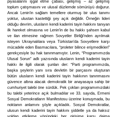
piyasalarını işgal etme çabası, gelişmiş – az gelişmiş
toplum çatışmasını ve ulusal düzlemde sömürüyü doğurur.
Ancak Lenin’in sağlam temellere oturmuş bir ulus tanımı
yoktur, ulustan kastettiği şey açık değildir. Örneğin lideri
olduğu devrim, ulusların kendi kaderini tayin hakkını tanıyan
ilk hareket olmasına ve Lenin’in de bu hakkı şahsen kabul
ve ilan etmesine rağmen Sovyetler Birliği’nden ayrılmak
isteyen Ukraynalılara veya Türkistan’da Sovyetlere karşı
mücadele eden Basmacılara, “proleter bilince erişmedikleri”
gerekçesiyle bu hak tanınmamıştır. Lenin, “Programımızda
Ulusal Sorun” adlı yazısında ulusların kendi kaderini tayin
hakkı ile ilgili olarak şunları der: “Parti programımızda,
başka şeylerin yanı sıra devletin bir parçasını oluşturan
bütün ulusların kendi kaderini tayin hakkının tanınmasını
güvence altına alacak demokratik bir anayasaya sahip bir
cumhuriyet talebi öne sürdük. Pek çokları programımızdaki
bu talebi yeterince açık bulmadılar ve 33. sayıda, Ermeni
Sosyal Demokratların Manifestosu üzerine konuşmada, bu
noktanın anlamını şöyle açıkladık. Sosyal Demokratlar,
ulusun kendi kaderini tayin hakkını şiddetle ya da haksız
yoldan etkileme yönündeki her girişime karşı daima