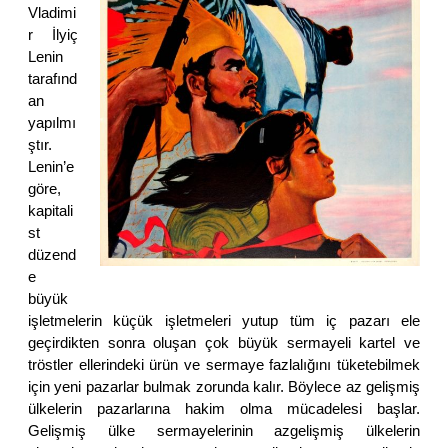
Vladimi
r İlyiç
Lenin
tarafınd
an
yapılmı
ştır.
Lenin’e
göre,
kapitali
st
düzend
e
büyük
işletmelerin küçük işletmeleri yutup tüm iç pazarı ele
geçirdikten sonra oluşan çok büyük sermayeli kartel ve
tröstler ellerindeki ürün ve sermaye fazlalığını tüketebilmek
için yeni pazarlar bulmak zorunda kalır. Böylece az gelişmiş
ülkelerin pazarlarına hakim olma mücadelesi başlar.
Gelişmiş ülke sermayelerinin azgelişmiş ülkelerin