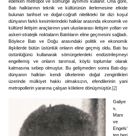
ederken metropol ve sömürge ayrımını kullanır. Ona göre,
Batı halklarının teknik ve kültürünün ilerlemesine etkide
bulunan tarihsel ve doğal-coğrafi nitelikteki bir dizi koşul
dünyanın farklı kesimlerindeki halklar arasında ekonomik ve
kültürel iletişim araçlarının yani uluslararası iletişim yolları ve
askeri-stratejik noktaların Batılıların eline geçmesini sağladı.
Böylece Batı ve Doğu arasındaki politik ve ekonomik
ilişkilerde bütün üstünlük onların eline geçmiş oldu. Batı bu
üstünlüğünü kullanarak sömürgelerdeki endüstrileşmeyi
engellemiş ve onların tarımsal, köylü toplumlar olarak
kalmasına sebep olmuştur. Bu gelişmeden sonra Batı-dışı
dünyanın halkları kendi ülkelerinin doğal zenginlikleri
üzerinde mülkiyet hakkı olmaksızın, efendilerinin yani
metropollerin yararına çalışan kölelere dönüşmüştür.
[2]
Galiye
v,
Marx
ve
Engels’
ten beri