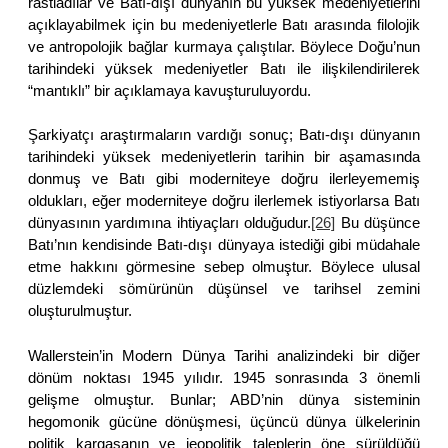
rastladılar ve Batı-dışı dünyanın bu yüksek medeniyetlerini
açıklayabilmek için bu medeniyetlerle Batı arasında filolojik
ve antropolojik bağlar kurmaya çalıştılar. Böylece Doğu’nun
tarihindeki yüksek medeniyetler Batı ile ilişkilendirilerek
“mantıklı” bir açıklamaya kavuşturuluyordu.
Şarkiyatçı araştırmaların vardığı sonuç; Batı-dışı dünyanın
tarihindeki yüksek medeniyetlerin tarihin bir aşamasında
donmuş ve Batı gibi moderniteye doğru ilerleyememiş
oldukları, eğer moderniteye doğru ilerlemek istiyorlarsa Batı
dünyasının yardımına ihtiyaçları olduğudur.
[26]
Bu düşünce
Batı’nın kendisinde Batı-dışı dünyaya istediği gibi müdahale
etme hakkını görmesine sebep olmuştur. Böylece ulusal
düzlemdeki sömürünün düşünsel ve tarihsel zemini
oluşturulmuştur.
Wallerstein’in Modern Dünya Tarihi analizindeki bir diğer
dönüm noktası 1945 yılıdır. 1945 sonrasında 3 önemli
gelişme olmuştur. Bunlar; ABD’nin dünya sisteminin
hegomonik gücüne dönüşmesi, üçüncü dünya ülkelerinin
politik kargaşanın ve jeopolitik taleplerin öne sürüldüğü