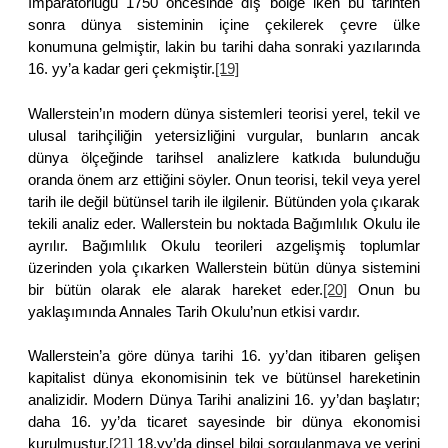
İmparatorluğu 1750 öncesinde dış bölge iken bu tarihten
sonra dünya sisteminin içine çekilerek çevre ülke
konumuna gelmiştir, lakin bu tarihi daha sonraki yazılarında
16. yy’a kadar geri çekmiştir.
[19]
Wallerstein’ın modern dünya sistemleri teorisi yerel, tekil ve
ulusal tarihçiliğin yetersizliğini vurgular, bunların ancak
dünya ölçeğinde tarihsel analizlere katkıda bulunduğu
oranda önem arz ettiğini söyler. Onun teorisi, tekil veya yerel
tarih ile değil bütünsel tarih ile ilgilenir. Bütünden yola çıkarak
tekili analiz eder. Wallerstein bu noktada Bağımlılık Okulu ile
ayrılır. Bağımlılık Okulu teorileri azgelişmiş toplumlar
üzerinden yola çıkarken Wallerstein bütün dünya sistemini
bir bütün olarak ele alarak hareket eder.
[20]
Onun bu
yaklaşımında Annales Tarih Okulu’nun etkisi vardır.
Wallerstein’a göre dünya tarihi 16. yy’dan itibaren gelişen
kapitalist dünya ekonomisinin tek ve bütünsel hareketinin
analizidir. Modern Dünya Tarihi analizini 16. yy’dan başlatır;
daha 16. yy’da ticaret sayesinde bir dünya ekonomisi
kurulmuştur.
[21]
18.yy’da dinsel bilgi sorgulanmaya ve yerini