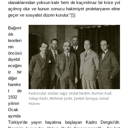
olanaklarından yoksun kalır hem de kaçınılmaz bir krize yol
açılmış olur ve bunun sonucu hakimiyet proletaryanın eline
geçer ve sosyalist düzen kurulur.”
[5]
Bağıml
ılık
teorileri
nin
öncüsü
diyebil
eceğim
iz bir
diğer
hareke
t de
Kadrocular soldan sağa: Vedat Nedim, Burhan Asaf,
1932
Yakup Kadri, Mehmet Şevki, Şevket Süreyya, İsmail
yılının
Hüsrev
Ocak
ayında
Türkiye’de yayın hayatına başlayan Kadro Dergisi’dir.