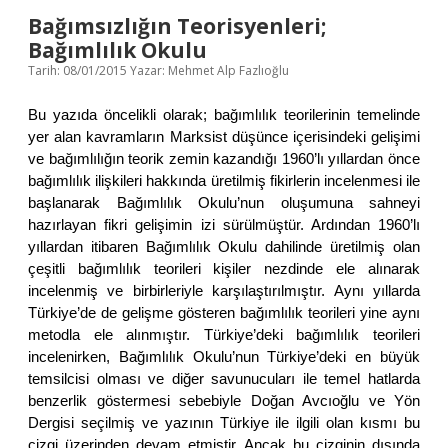
E
Bağımsızlığın Teorisyenleri;
T
Bağımlılık Okulu
Tarih: 08/01/2015
Yazar:
Mehmet Alp Fazlıoğlu
Bu yazıda öncelikli olarak; bağımlılık teorilerinin temelinde
yer alan kavramların Marksist düşünce içerisindeki gelişimi
ve bağımlılığın teorik zemin kazandığı 1960’lı yıllardan önce
bağımlılık ilişkileri hakkında üretilmiş fikirlerin incelenmesi ile
başlanarak Bağımlılık Okulu’nun oluşumuna sahneyi
hazırlayan fikri gelişimin izi sürülmüştür. Ardından 1960’lı
yıllardan itibaren Bağımlılık Okulu dahilinde üretilmiş olan
çeşitli bağımlılık teorileri kişiler nezdinde ele alınarak
incelenmiş ve birbirleriyle karşılaştırılmıştır. Aynı yıllarda
Türkiye’de de gelişme gösteren bağımlılık teorileri yine aynı
metodla ele alınmıştır. Türkiye’deki bağımlılık teorileri
incelenirken, Bağımlılık Okulu’nun Türkiye’deki en büyük
temsilcisi olması ve diğer savunucuları ile temel hatlarda
benzerlik göstermesi sebebiyle Doğan Avcıoğlu ve Yön
Dergisi seçilmiş ve yazının Türkiye ile ilgili olan kısmı bu
çizgi üzerinden devam etmiştir. Ancak bu çizginin dışında