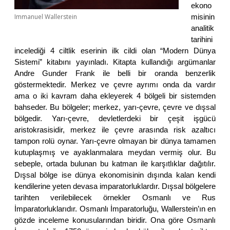
ekono
Immanuel Wallerstein
misinin
analitik
tarihini
incelediği 4 ciltlik eserinin ilk cildi olan “Modern Dünya
Sistemi” kitabını yayınladı. Kitapta kullandığı argümanlar
Andre Gunder Frank ile belli bir oranda benzerlik
göstermektedir. Merkez ve çevre ayrımı onda da vardır
ama o iki kavram daha ekleyerek 4 bölgeli bir sistemden
bahseder. Bu bölgeler; merkez, yarı-çevre, çevre ve dışsal
bölgedir. Yarı-çevre, devletlerdeki bir çeşit işgücü
aristokrasisidir, merkez ile çevre arasında risk azaltıcı
tampon rolü oynar. Yarı-çevre olmayan bir dünya tamamen
kutuplaşmış ve ayaklanmalara meydan vermiş olur. Bu
sebeple, ortada bulunan bu katman ile karşıtlıklar dağıtılır.
Dışsal bölge ise dünya ekonomisinin dışında kalan kendi
kendilerine yeten devasa imparatorluklardır. Dışsal bölgelere
tarihten verilebilecek örnekler Osmanlı ve Rus
İmparatorluklarıdır. Osmanlı İmparatorluğu, Wallerstein’ın en
gözde inceleme konusularından biridir. Ona göre Osmanlı