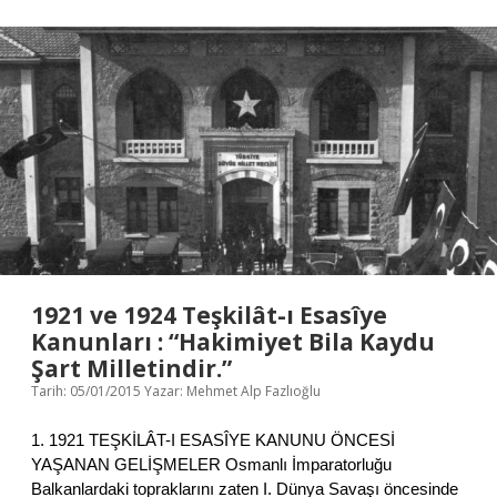
y
a
l
a
r
ı
n
S
a
v
a
ş
ı
’
n
d
1921 ve 1924 Teşkilât-ı Esasîye
a
Kanunları : “Hakimiyet Bila Kaydu
İ
Şart Milletindir.”
k
i
Tarih: 05/01/2015
Yazar:
Mehmet Alp Fazlıoğlu
M
ü
1. 1921 TEŞKİLÂT-I ESASÎYE KANUNU ÖNCESİ
t
YAŞANAN GELİŞMELER Osmanlı İmparatorluğu
t
e
Balkanlardaki topraklarını zaten I. Dünya Savaşı öncesinde