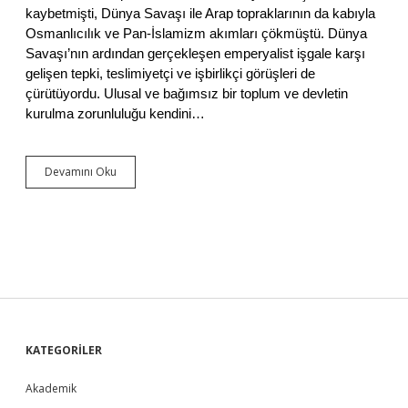
f
kaybetmişti, Dünya Savaşı ile Arap topraklarının da kabıyla
i
Osmanlıcılık ve Pan-İslamizm akımları çökmüştü. Dünya
k
Savaşı’nın ardından gerçekleşen emperyalist işgale karşı
:
H
gelişen tepki, teslimiyetçi ve işbirlikçi görüşleri de
.
çürütüyordu. Ulusal ve bağımsız bir toplum ve devletin
G
kurulma zorunluluğu kendini…
.
W
e
l
Devamını Oku
1
l
9
s
2
v
1
e
v
A
e
t
1
a
9
t
2
ü
4
r
T
S
KATEGORİLER
k
e
ş
k
Akademik
i
i