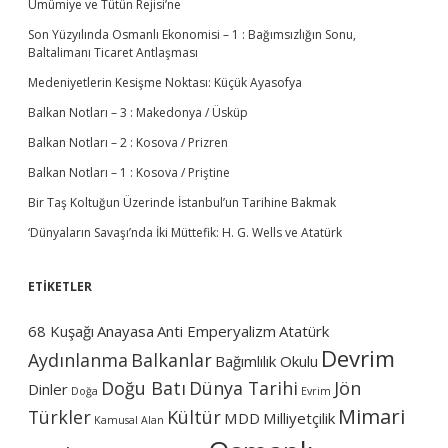
Umûmiye ve Tütün Rejisi’ne
k
i
Son Yüzyılında Osmanlı Ekonomisi – 1 : Bağımsızlığın Sonu,
m
Baltalimanı Ticaret Antlaşması
i
Medeniyetlerin Kesişme Noktası: Küçük Ayasofya
y
e
Balkan Notları – 3 : Makedonya / Üsküp
t
B
Balkan Notları – 2 : Kosova / Prizren
i
Balkan Notları – 1 : Kosova / Priştine
l
a
Bir Taş Koltuğun Üzerinde İstanbul’un Tarihine Bakmak
K
a
‘Dünyaların Savaşı’nda İki Müttefik: H. G. Wells ve Atatürk
y
d
u
ETİKETLER
Ş
a
68 Kuşağı
Anayasa
Anti Emperyalizm
Atatürk
r
Devrim
t
Aydınlanma
Balkanlar
Bağımlılık Okulu
M
Doğu Batı
Dünya Tarihi
Jön
Dinler
i
Doğa
Evrim
l
Mimari
Türkler
Kültür
MDD
Milliyetçilik
Kamusal Alan
l
e