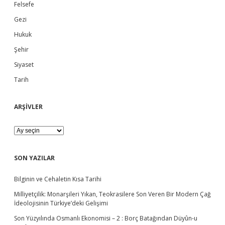
Felsefe
l
d
â
Gezi
t
-
Hukuk
e
ı
Şehir
E
s
b
Siyaset
a
s
Tarih
a
î
y
e
ARŞİVLER
r
K
a
A
n
R
u
Ş
n
İ
SON YAZILAR
l
V
a
L
r
Bilginin ve Cehaletin Kısa Tarihi
E
ı
R
Milliyetçilik: Monarşileri Yıkan, Teokrasilere Son Veren Bir Modern Çağ
:
İdeolojisinin Türkiye’deki Gelişimi
“
H
Son Yüzyılında Osmanlı Ekonomisi – 2 : Borç Batağından Düyûn-u
a