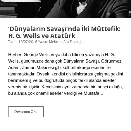
E
T
‘Dünyaların Savaşı’nda İki Müttefik:
H. G. Wells ve Atatürk
Tarih: 10/07/2016
Yazar:
Mehmet Alp Fazlıoğlu
Herbert George Wells veya daha bilinen yazımıyla H. G.
Wells, günümüzde daha çok Dünyaların Savaşı, Görünmez
Adam, Zaman Makinesi gibi kült bilimkurgu eserleri ile
tanınmaktadır. Oysaki kendisi disiplinlerarası çalışma şeklini
benimsemiş ve bu doğrultuda birçok farklı alanda eserler
vermiş bir kişidir. Kendisinin aynı zamanda bir tarihçi olduğu,
bu alanda çok önemli eserler verdiği ve Mustafa…
Devamını Oku
‘
D
ü
n