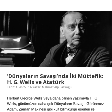
g
i
n
i
n
v
e
C
e
h
a
l
e
t
i
n
K
‘Dünyaların Savaşı’nda İki Müttefik:
ı
H. G. Wells ve Atatürk
s
Tarih: 10/07/2016
Yazar:
Mehmet Alp Fazlıoğlu
a
T
a
Herbert George Wells veya daha bilinen yazımıyla H. G.
r
Wells, günümüzde daha çok Dünyaların Savaşı, Görünmez
i
Adam, Zaman Makinesi gibi kült bilimkurgu eserleri ile
h