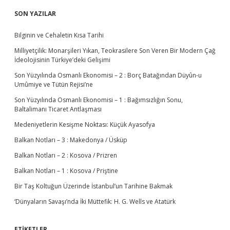
Ş
r
İ
SON YAZILAR
i
V
y
L
e
Bilginin ve Cehaletin Kısa Tarihi
E
t
R
Milliyetçilik: Monarşileri Yıkan, Teokrasilere Son Veren Bir Modern Çağ
M
İdeolojisinin Türkiye’deki Gelişimi
ü
c
Son Yüzyılında Osmanlı Ekonomisi – 2 : Borç Batağından Düyûn-u
a
Umûmiye ve Tütün Rejisi’ne
d
e
Son Yüzyılında Osmanlı Ekonomisi – 1 : Bağımsızlığın Sonu,
l
Baltalimanı Ticaret Antlaşması
e
Medeniyetlerin Kesişme Noktası: Küçük Ayasofya
s
i
Balkan Notları – 3 : Makedonya / Üsküp
Balkan Notları – 2 : Kosova / Prizren
Balkan Notları – 1 : Kosova / Priştine
Bir Taş Koltuğun Üzerinde İstanbul’un Tarihine Bakmak
‘Dünyaların Savaşı’nda İki Müttefik: H. G. Wells ve Atatürk
ETİKETLER