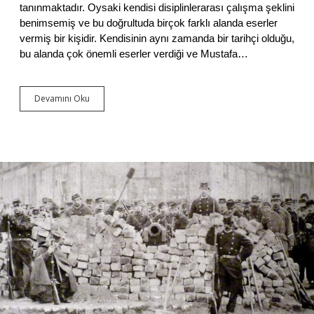
i
tanınmaktadır. Oysaki kendisi disiplinlerarası çalışma şeklini
benimsemiş ve bu doğrultuda birçok farklı alanda eserler
vermiş bir kişidir. Kendisinin aynı zamanda bir tarihçi olduğu,
bu alanda çok önemli eserler verdiği ve Mustafa…
Devamını Oku
‘
D
ü
n
y
a
l
a
r
ı
n
S
a
v
a
ş
ı
’