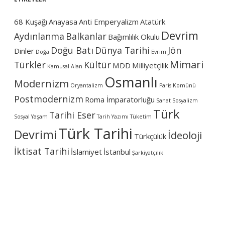
68 Kuşağı
Anayasa
Anti Emperyalizm
Atatürk
Devrim
Aydınlanma
Balkanlar
Bağımlılık Okulu
Doğu Batı
Dünya Tarihi
Jön
Dinler
Doğa
Evrim
Mimari
Türkler
Kültür
MDD
Milliyetçilik
Kamusal Alan
Osmanlı
Modernizm
Oryantalizm
Paris Komünü
Postmodernizm
Roma İmparatorluğu
Sanat
Sosyalizm
Türk
Tarihi Eser
Sosyal Yaşam
Tarih Yazımı
Tüketim
Türk Tarihi
Devrimi
İdeoloji
Türkçülük
İktisat Tarihi
İslamiyet
İstanbul
Şarkiyatçılık