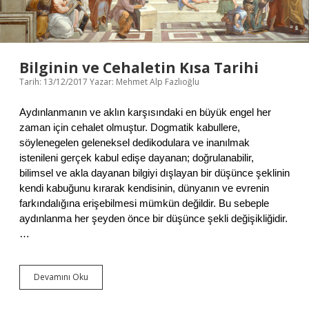
E
T
Bilginin ve Cehaletin Kısa Tarihi
Tarih: 13/12/2017
Yazar:
Mehmet Alp Fazlıoğlu
Aydınlanmanın ve aklın karşısındaki en büyük engel her
zaman için cehalet olmuştur. Dogmatik kabullere,
söylenegelen geleneksel dedikodulara ve inanılmak
istenileni gerçek kabul edişe dayanan; doğrulanabilir,
bilimsel ve akla dayanan bilgiyi dışlayan bir düşünce şeklinin
kendi kabuğunu kırarak kendisinin, dünyanın ve evrenin
farkındalığına erişebilmesi mümkün değildir. Bu sebeple
aydınlanma her şeyden önce bir düşünce şekli değişikliğidir.
…
Devamını Oku
B
i
l