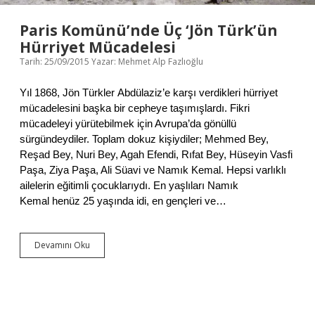
n
d
Paris Komünü’nde Üç ‘Jön Türk’ün
a
Hürriyet Mücadelesi
İ
Tarih: 25/09/2015
Yazar:
Mehmet Alp Fazlıoğlu
k
i
M
Yıl 1868, Jön Türkler Abdülaziz’e karşı verdikleri hürriyet
ü
mücadelesini başka bir cepheye taşımışlardı. Fikri
t
mücadeleyi yürütebilmek için Avrupa’da gönüllü
t
e
sürgündeydiler. Toplam dokuz kişiydiler; Mehmed Bey,
f
Reşad Bey, Nuri Bey, Agah Efendi, Rıfat Bey, Hüseyin Vasfi
i
Paşa, Ziya Paşa, Ali Süavi ve Namık Kemal. Hepsi varlıklı
k
ailelerin eğitimli çocuklarıydı. En yaşlıları Namık
:
Kemal henüz 25 yaşında idi, en gençleri ve…
H
.
G
.
Devamını Oku
P
W
a
e
r
l
i
l
s
s
K