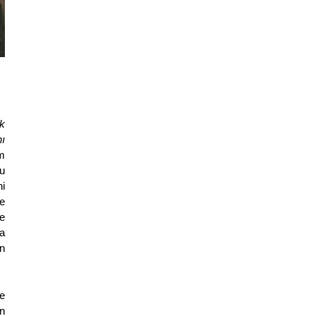
ik
ı
m
u
i
e
e
a
n
ve
en