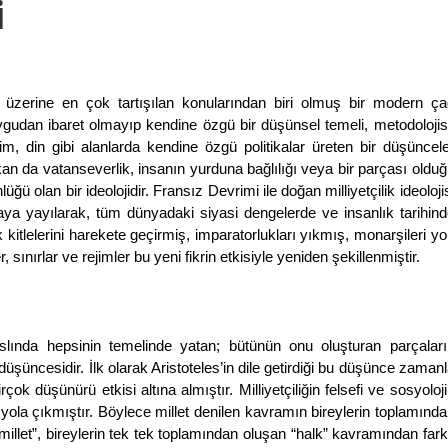
i
 üzerine en çok tartışılan konularından biri olmuş bir modern ça
r duygudan ibaret olmayıp kendine özgü bir düşünsel temeli, metodolojis
im, din gibi alanlarda kendine özgü politikalar üreten bir düşüncel
an da vatanseverlik, insanın yurduna bağlılığı veya bir parçası oldu
ü olan bir ideolojidir. Fransız Devrimi ile doğan milliyetçilik ideoloji
aya yayılarak, tüm dünyadaki siyasi dengelerde ve insanlık tarihind
 kitlelerini harekete geçirmiş, imparatorlukları yıkmış, monarşileri y
sınırlar ve rejimler bu yeni fikrin etkisiyle yeniden şekillenmiştir.
 aslında hepsinin temelinde yatan; bütünün onu oluşturan parçaları
şüncesidir. İlk olarak Aristoteles’in dile getirdiği bu düşünce zaman
ok düşünürü etkisi altına almıştır. Milliyetçiliğin felsefi ve sosyoloj
yola çıkmıştır. Böylece millet denilen kavramın bireylerin toplamınd
“millet”, bireylerin tek tek toplamından oluşan “halk” kavramından fark