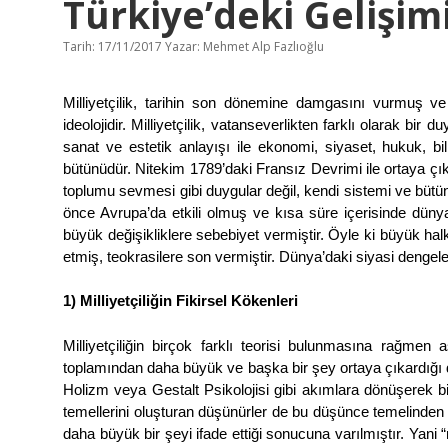
Türkiye’deki Gelişim
Tarih: 17/11/2017
Yazar:
Mehmet Alp Fazlıoğlu
Milliyetçilik, tarihin son dönemine damgasını vurmuş ve
ideolojidir. Milliyetçilik, vatanseverlikten farklı olarak bi
sanat ve estetik anlayışı ile ekonomi, siyaset, hukuk, bil
bütünüdür. Nitekim 1789’daki Fransız Devrimi ile ortaya çık
toplumu sevmesi gibi duygular değil, kendi sistemi ve bütünlüğ
önce Avrupa’da etkili olmuş ve kısa süre içerisinde düny
büyük değişikliklere sebebiyet vermiştir. Öyle ki büyük halk
etmiş, teokrasilere son vermiştir. Dünya’daki siyasi dengeler, 
1) Milliyetçiliğin Fikirsel Kökenleri
Milliyetçiliğin birçok farklı teorisi bulunmasına rağmen
toplamından daha büyük ve başka bir şey ortaya çıkardığı dü
Holizm veya Gestalt Psikolojisi gibi akımlara dönüşerek birç
temellerini oluşturan düşünürler de bu düşünce temelinden 
daha büyük bir şeyi ifade ettiği sonucuna varılmıştır. Yani 