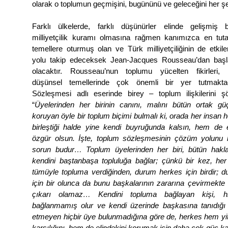
olarak o toplumun geçmişini, bugününü ve geleceğini her şeyi
Farklı ülkelerde, farklı düşünürler elinde gelişmiş b
milliyetçilik kuramı olmasına rağmen kanımızca en tuta
temellere oturmuş olan ve Türk milliyetçiliğinin de etkil
yolu takip edeceksek Jean-Jacques Rousseau’dan baş
olacaktır. Rousseau’nun toplumu yücelten fikirleri, mil
düşünsel temellerinde çok önemli bir yer tutmakta
Sözleşmesi adlı eserinde birey – toplum ilişkilerini şö
“
Üyelerinden her birinin canını, malını bütün ortak g
koruyan öyle bir toplum biçimi bulmalı ki, orada her insan
birleştiği halde yine kendi buyruğunda kalsın, hem de 
özgür olsun. İşte, toplum sözleşmesinin çözüm yolunu
sorun budur… Toplum üyelerinden her biri, bütün hakları
kendini baştanbaşa topluluğa bağlar; çünkü bir kez, her 
tümüyle topluma verdiğinden, durum herkes için birdir; 
için bir olunca da bunu başkalarının zararına çevirmekte 
çıkarı olamaz… Kendini topluma bağlayan kişi, h
bağlanmamış olur ve kendi üzerinde başkasına tanıdığı 
etmeyen hiçbir üye bulunmadığına göre de, herkes hem yiti
karşılığını, hem de elindekini korumak için daha çok güç k