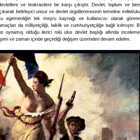
letlere ve teokrasilere bir karşı çıkıştır. Devlet, toplum ve bire
 çıkarak belirleyici unsur ve devlet örgütlenmesinin temeline millet/ul
su egemenliğin tek meşru kaynağı ve kullanıcısı olarak görere
ları da milliyetçiliği, laiklik ve cumhuriyetçiliğe bağlı kılmıştır. 
rihte oynamış olduğu ilerici rolü ulus devlet başlığı altında incelem
gelişimi ve zaman içinde geçirdiği değişim üzerinden devam edelim.