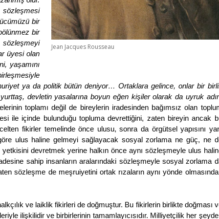
m sözleşmesi
 gücümüzü bir
bölünmez bir
 sözleşmeyi
Jean Jacques Rousseau
ar üyesi olan
ini, yaşamını
irleşmesiyle
riyet ya da politik bütün deniyor… Ortaklara gelince, onlar bir birl
yurttaş, devletin yasalarına boyun eğen kişiler olarak da uyruk adın
elerinin toplamı değil de bireylerin iradesinden bağımsız olan toplu
esi ile içinde bulunduğu topluma devrettiğini, zaten bireyin ancak b
elten fikirler temelinde önce ulusu, sonra da örgütsel yapısını yan
 göre ulus haline gelmeyi sağlayacak sosyal zorlama ne güç, ne d
 yetkisini devretmek yerine halkın önce aynı sözleşmeyle ulus halin
radesine sahip insanların aralarındaki sözleşmeyle sosyal zorlama d
 Zaten sözleşme de meşruiyetini ortak rızaların aynı yönde olmasında
lkçılık ve laiklik fikirleri de doğmuştur. Bu fikirlerin birlikte doğması 
riyle ilişkilidir ve birbirlerinin tamamlayıcısıdır. Milliyetçilik her şeyd