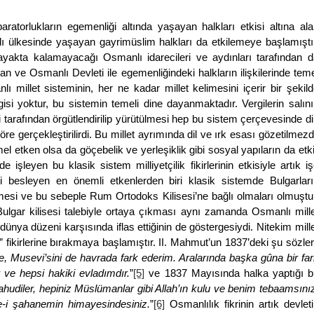
atorlukların egemenliği altında yaşayan halkları etkisi altına ala
nlı ülkesinde yaşayan gayrimüslim halkları da etkilemeye başlamıştı
n ayakta kalamayacağı Osmanlı idarecileri ve aydınları tarafından d
ılan ve Osmanlı Devleti ile egemenliğindeki halkların ilişkilerinde tem
lı millet sisteminin, her ne kadar millet kelimesini içerir bir şekil
isi yoktur, bu sistemin temeli dine dayanmaktadır. Vergilerin salın
i tarafından örgütlendirilip yürütülmesi hep bu sistem çerçevesinde d
re gerçekleştirilirdi. Bu millet ayrımında dil ve ırk esası gözetilmezd
l etken olsa da göçebelik ve yerleşiklik gibi sosyal yapıların da etki
 işleyen bu klasik sistem milliyetçilik fikirlerinin etkisiyle artık i
ini besleyen en önemli etkenlerden biri klasik sistemde Bulgarları
esi ve bu sebeple Rum Ortodoks Kilisesi’ne bağlı olmaları olmuştur
Bulgar kilisesi talebiyle ortaya çıkması aynı zamanda Osmanlı mille
dünya düzeni karşısında iflas ettiğinin de göstergesiydi. Nitekim mill
 fikirlerine bırakmaya başlamıştır. II. Mahmut’un 1837’deki şu sözler
e, Musevi’sini de havrada fark ederim. Aralarında başka gûna bir fa
ve hepsi hakiki evladımdır.
”
[5]
ve 1837 Mayısında halka yaptığı bi
ahudiler, hepiniz Müslümanlar gibi Allah’ın kulu ve benim tebaamsını
de-i şahanemin himayesindesiniz.
”
[6]
Osmanlılık fikrinin artık devlet