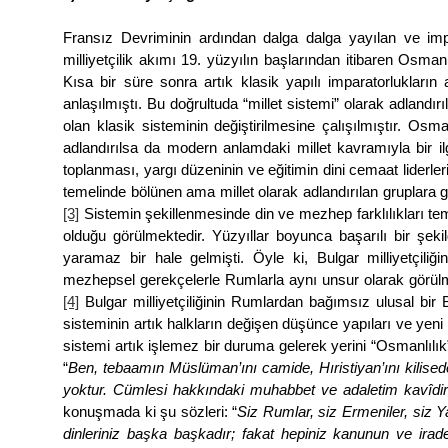
Fransız Devriminin ardından dalga dalga yayılan ve impar
milliyetçilik akımı 19. yüzyılın başlarından itibaren Osma
Kısa bir süre sonra artık klasik yapılı imparatorlukları
anlaşılmıştı. Bu doğrultuda “millet sistemi” olarak adlandır
olan klasik sisteminin değiştirilmesine çalışılmıştır. Osman
adlandırılsa da modern anlamdaki millet kavramıyla bir ilg
toplanması, yargı düzeninin ve eğitimin dini cemaat liderler
temelinde bölünen ama millet olarak adlandırılan gruplara gö
[3]
Sistemin şekillenmesinde din ve mezhep farklılıkları teme
olduğu görülmektedir. Yüzyıllar boyunca başarılı bir şekilde
yaramaz bir hale gelmişti. Öyle ki, Bulgar milliyetçiliğ
mezhepsel gerekçelerle Rumlarla aynı unsur olarak görülm
[4]
Bulgar milliyetçiliğinin Rumlardan bağımsız ulusal bir 
sisteminin artık halkların değişen düşünce yapıları ve yeni 
sistemi artık işlemez bir duruma gelerek yerini “Osmanlılık”
“
Ben, tebaamın Müslüman’ını camide, Hıristiyan’ını kilised
yoktur. Cümlesi hakkındaki muhabbet ve adaletim kavîdir 
konuşmada ki şu sözleri: “
Siz Rumlar, siz Ermeniler, siz Y
dinleriniz başka başkadır; fakat hepiniz kanunun ve ira