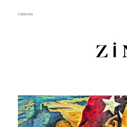
Hakkında
Z
İ
N
D
E