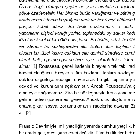
Özüne bağlı olmayan şeyler bir yana bırakılırsa, toplu
şöyle özetlenebilir: Her birimiz bütün varlığımızı ve bütün
arada genel istemin buyruğuna verir ve her üyeyi bütünün 
parçası kabul ederiz. Bu birlik sözleşmesi, o anda
yapanların kişisel varlığı yerine, toplantıdaki oy sayısı kad
tüzel ve kolektif bir bütün oluşturur. Bu bütün, ortak benliğ
ve istemini bu sözleşmeden alır. Bütün öbür kişilerin b
oluşan bu tüzel kişiye eskiden site denirdi şimdiyse cumhu
olarak halk, egemen gücün birer üyesi olarak teker teker 
alırlar.
”
[1]
Rousseau, genel iradenin bireylerin tek tek irad
iradesi olduğunu, bireylerin tüm haklarını toplum sözleşm
şekilde özgürleşebileceğini savunarak bu gibi toplumu yüc
devleti ve kurumlarını açıklamıştır. Ancak Rousseau’ya
otoriteyle sağlanamaz. Zira bir sözleşmeyle krala yönetme
gelme iradesi göstermesi gerekir. Ancak ulus oluşturma i
ortaya çıkar, sosyal zorlama onların iradelerine dayanır.
alır.
[2]
Fransız Devrimiyle, milliyetçiliğin yanında cumhuriyetçilik, ha
bir arada gelişmesi şans eseri değildir. Tüm bu fikirler birbirle