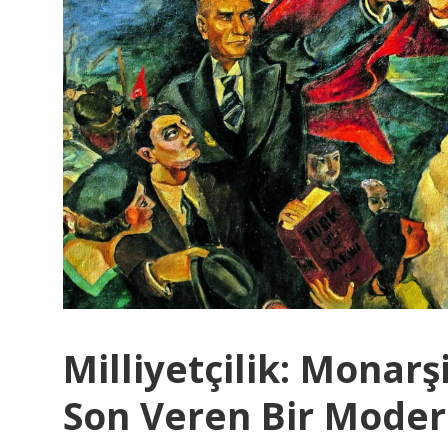
K
U
V
V
E
T
Milliyetçilik: Monarş
Son Veren Bir Modern