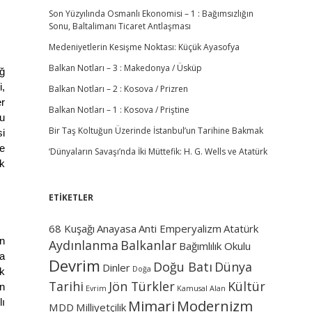
Son Yüzyılında Osmanlı Ekonomisi – 1 : Bağımsızlığın
Sonu, Baltalimanı Ticaret Antlaşması
Medeniyetlerin Kesişme Noktası: Küçük Ayasofya
Balkan Notları – 3 : Makedonya / Üsküp
ğ
i,
Balkan Notları – 2 : Kosova / Prizren
er
Balkan Notları – 1 : Kosova / Priştine
ğu
Bir Taş Koltuğun Üzerinde İstanbul’un Tarihine Bakmak
si
e
‘Dünyaların Savaşı’nda İki Müttefik: H. G. Wells ve Atatürk
ok
ETİKETLER
68 Kuşağı
Anayasa
Anti Emperyalizm
Atatürk
n
Aydınlanma
Balkanlar
Bağımlılık Okulu
la
Devrim
Doğu Batı
Dünya
Dinler
Doğa
ik
Tarihi
Jön Türkler
Kültür
an
Evrim
Kamusal Alan
lı
Mimari
Modernizm
MDD
Milliyetçilik