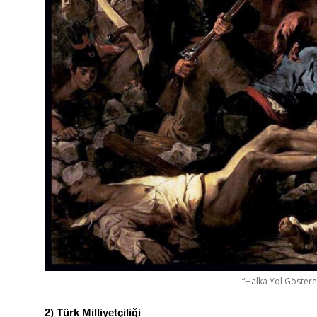
“Halka Yol Göstere
2) Türk Milliyetçiliği