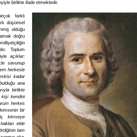
yle birlikte ifade etmektedir.
irçok farklı
rlı düşünsel
enmiş olduğu
lamak doğru
liyetçiliğin
dır. Toplum
yle açıklar:
üçle savunup
 hem herkesle
eskisi kadar
 bulduğu ana
yla birlikte
kişi kendini
durum herkes
kimsenin bir
iç kimseye
hakları elde
rdiğinin tam
azanmış olur.