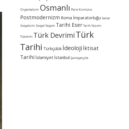
Osmanlı
Oryantalizm
Paris Komünü
Postmodernizm
Roma İmparatorluğu
Sanat
Tarihi Eser
Sosyalizm
Sosyal Yaşam
Tarih Yazımı
Türk
Türk Devrimi
Tüketim
Tarihi
İdeoloji
İktisat
Türkçülük
Tarihi
İslamiyet
İstanbul
Şarkiyatçılık