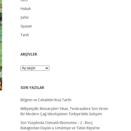
d
Hukuk
e
Şehir
b
Siyaset
Tarih
a
r
ARŞİVLER
A
R
Ş
İ
V
SON YAZILAR
L
E
Bilginin ve Cehaletin Kısa Tarihi
R
Milliyetçilik: Monarşileri Yıkan, Teokrasilere Son Veren
Bir Modern Çağ İdeolojisinin Türkiye’deki Gelişimi
Son Yüzyılında Osmanlı Ekonomisi – 2 : Borç
Batağından Düyûn-u Umûmiye ve Tütün Rejisi’ne