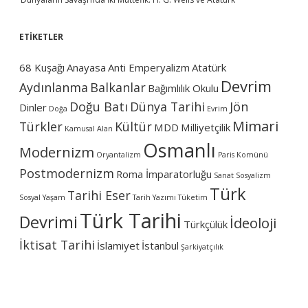
ETİKETLER
68 Kuşağı
Anayasa
Anti Emperyalizm
Atatürk
Devrim
Aydınlanma
Balkanlar
Bağımlılık Okulu
Doğu Batı
Dünya Tarihi
Jön
Dinler
Doğa
Evrim
Mimari
Türkler
Kültür
MDD
Milliyetçilik
Kamusal Alan
Osmanlı
Modernizm
Oryantalizm
Paris Komünü
Postmodernizm
Roma İmparatorluğu
Sanat
Sosyalizm
Türk
Tarihi Eser
Sosyal Yaşam
Tarih Yazımı
Tüketim
Türk Tarihi
Devrimi
İdeoloji
Türkçülük
İktisat Tarihi
İslamiyet
İstanbul
Şarkiyatçılık