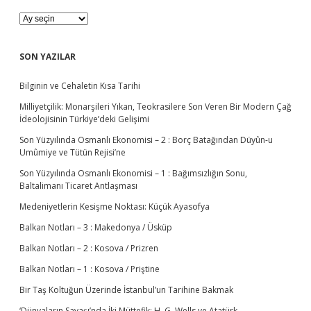
r
e
A
l
R
i
Ş
p
İ
SON YAZILAR
G
V
e
L
ç
Bilginin ve Cehaletin Kısa Tarihi
E
s
R
Milliyetçilik: Monarşileri Yıkan, Teokrasilere Son Veren Bir Modern Çağ
i
İdeolojisinin Türkiye’deki Gelişimi
n
!
Son Yüzyılında Osmanlı Ekonomisi – 2 : Borç Batağından Düyûn-u
Umûmiye ve Tütün Rejisi’ne
Son Yüzyılında Osmanlı Ekonomisi – 1 : Bağımsızlığın Sonu,
Baltalimanı Ticaret Antlaşması
Medeniyetlerin Kesişme Noktası: Küçük Ayasofya
Balkan Notları – 3 : Makedonya / Üsküp
Balkan Notları – 2 : Kosova / Prizren
Balkan Notları – 1 : Kosova / Priştine
Bir Taş Koltuğun Üzerinde İstanbul’un Tarihine Bakmak
‘Dünyaların Savaşı’nda İki Müttefik: H. G. Wells ve Atatürk