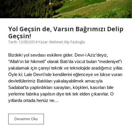
E
T
Yol Geçsin de, Varsın Bağrımızı Delip
Geçsin!
Tarih: 12/05/2014
Yazar:
Mehmet Alp Fazlıoğlu
Bizdeki yol sevdası eskilere gider. Devr-i Aziz’deyiz,
“Allah’ın bir hikmeti” olarak Batı’da vücut bulan “medeniyet”i
yakalamak için çareyi teknik ve teknolojide aradığımız yıllar.
Öyle ki; Lale Devri’nde kendilerini eğlenceye ve lükse vuran
devletlülerimiz Batılıları yakalayabilmek amacıyla
Sadabat’ta yaptırdıkları sarayları, köşkleri, kasırları bile
yerlerine fabrika yapılsın diye tek tek elden çıkarırlar. O
yıllarda ortada henüz ne…
Devamını Oku
Y
o
l