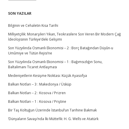
R
Ş
İ
SON YAZILAR
V
L
Bilginin ve Cehaletin Kısa Tarihi
E
R
Milliyetçilik: Monarşileri Yıkan, Teokrasilere Son Veren Bir Modern Çağ
İdeolojisinin Türkiye’deki Gelişimi
Son Yüzyılında Osmanlı Ekonomisi – 2 : Borç Batağından Düyûn-u
Umûmiye ve Tütün Rejisi’ne
Son Yüzyılında Osmanlı Ekonomisi – 1 : Bağımsızlığın Sonu,
Baltalimanı Ticaret Antlaşması
Medeniyetlerin Kesişme Noktası: Küçük Ayasofya
Balkan Notları – 3 : Makedonya / Üsküp
Balkan Notları – 2 : Kosova / Prizren
Balkan Notları – 1 : Kosova / Priştine
Bir Taş Koltuğun Üzerinde İstanbul’un Tarihine Bakmak
‘Dünyaların Savaşı’nda İki Müttefik: H. G. Wells ve Atatürk