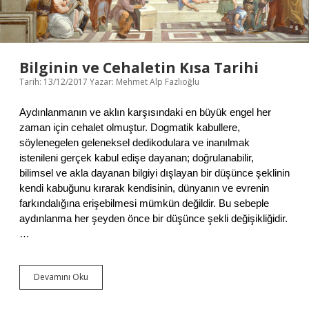
E
T
Bilginin ve Cehaletin Kısa Tarihi
Tarih: 13/12/2017
Yazar:
Mehmet Alp Fazlıoğlu
Aydınlanmanın ve aklın karşısındaki en büyük engel her
zaman için cehalet olmuştur. Dogmatik kabullere,
söylenegelen geleneksel dedikodulara ve inanılmak
istenileni gerçek kabul edişe dayanan; doğrulanabilir,
bilimsel ve akla dayanan bilgiyi dışlayan bir düşünce şeklinin
kendi kabuğunu kırarak kendisinin, dünyanın ve evrenin
farkındalığına erişebilmesi mümkün değildir. Bu sebeple
aydınlanma her şeyden önce bir düşünce şekli değişikliğidir.
…
Devamını Oku
B
i
l