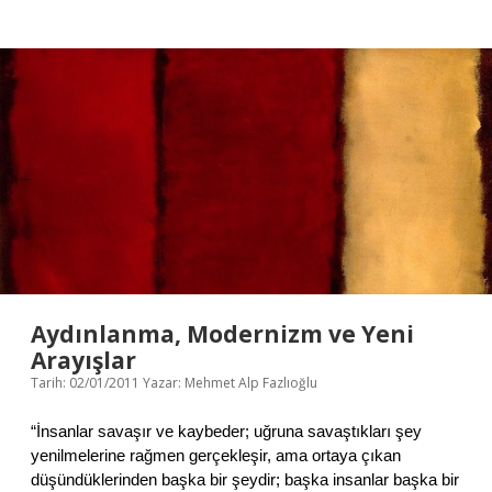
g
i
n
i
n
v
e
C
e
h
a
l
e
t
i
n
K
Aydınlanma, Modernizm ve Yeni
ı
Arayışlar
s
Tarih: 02/01/2011
Yazar:
Mehmet Alp Fazlıoğlu
a
T
a
“İnsanlar savaşır ve kaybeder; uğruna savaştıkları şey
r
yenilmelerine rağmen gerçekleşir, ama ortaya çıkan
i
düşündüklerinden başka bir şeydir; başka insanlar başka bir
h