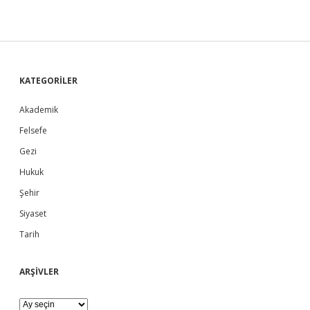
r
k
e
n
…
S
KATEGORİLER
Akademik
i
Felsefe
d
Gezi
Hukuk
e
Şehir
b
Siyaset
Tarih
a
ARŞİVLER
r
A