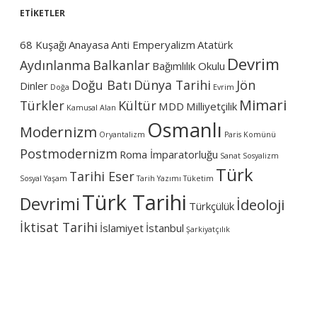
ETİKETLER
68 Kuşağı
Anayasa
Anti Emperyalizm
Atatürk
Devrim
Aydınlanma
Balkanlar
Bağımlılık Okulu
Doğu Batı
Dünya Tarihi
Jön
Dinler
Doğa
Evrim
Mimari
Türkler
Kültür
MDD
Milliyetçilik
Kamusal Alan
Osmanlı
Modernizm
Oryantalizm
Paris Komünü
Postmodernizm
Roma İmparatorluğu
Sanat
Sosyalizm
Türk
Tarihi Eser
Sosyal Yaşam
Tarih Yazımı
Tüketim
Türk Tarihi
Devrimi
İdeoloji
Türkçülük
İktisat Tarihi
İslamiyet
İstanbul
Şarkiyatçılık