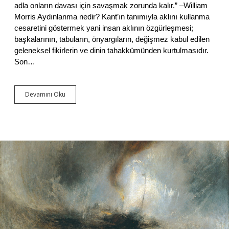
i
adla onların davası için savaşmak zorunda kalır.” –William
Morris Aydınlanma nedir? Kant’ın tanımıyla aklını kullanma
cesaretini göstermek yani insan aklının özgürleşmesi;
başkalarının, tabuların, önyargıların, değişmez kabul edilen
geleneksel fikirlerin ve dinin tahakkümünden kurtulmasıdır.
Son…
Devamını Oku
A
y
d
ı
n
l
a
n
m
a
,
M
o
d
e