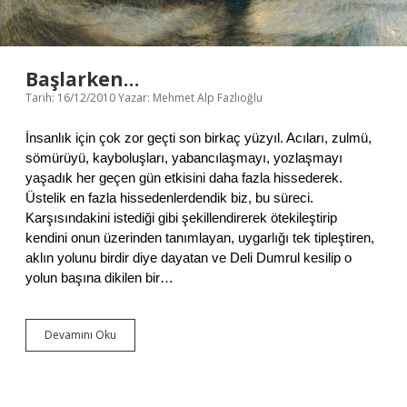
r
n
i
z
m
Başlarken…
v
Tarih: 16/12/2010
Yazar:
Mehmet Alp Fazlıoğlu
e
Y
e
İnsanlık için çok zor geçti son birkaç yüzyıl. Acıları, zulmü,
n
sömürüyü, kayboluşları, yabancılaşmayı, yozlaşmayı
i
yaşadık her geçen gün etkisini daha fazla hissederek.
A
Üstelik en fazla hissedenlerdendik biz, bu süreci.
r
Karşısındakini istediği gibi şekillendirerek ötekileştirip
a
y
kendini onun üzerinden tanımlayan, uygarlığı tek tipleştiren,
ı
aklın yolunu birdir diye dayatan ve Deli Dumrul kesilip o
ş
yolun başına dikilen bir…
l
a
r
Devamını Oku
B
a
ş
l
a