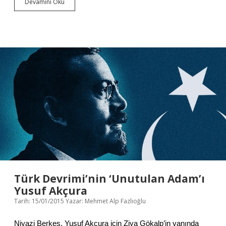
Devamını Oku
M
i
l
l
i
y
e
t
ç
i
l
i
k
:
M
o
n
a
r
ş
Türk Devrimi’nin ‘Unutulan Adam’ı
i
Yusuf Akçura
l
Tarih: 15/01/2015
Yazar:
Mehmet Alp Fazlıoğlu
e
r
i
Niyazi Berkes, Yusuf Akçura için Ziya Gökalp’in yanında