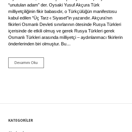
Y
“unutulan adam” der. Oysaki Yusuf Akçura Türk
ı
milliyetçiliğinin fikir babasıdır, o Türkçülüğün manifestosu
k
a
kabul edilen “Üç Tarz-ı Siyaset”in yazarıdır. Akçura’nın
n
fikirleri Osmanlı Devleti sınırlarının ötesinde Rusya Türkleri
,
içerisinde de etkili olmuş ve gerek Rusya Türkleri gerek
T
Osmanlı Türkleri arasında milliyetçi – aydınlanmacı fikirlerin
e
önderlerinden biri olmuştur. Bu…
o
k
r
a
Devamını Oku
T
s
ü
i
r
l
k
e
D
r
e
e
v
S
r
o
i
n
m
V
i
e
S
KATEGORİLER
’
r
n
e
i