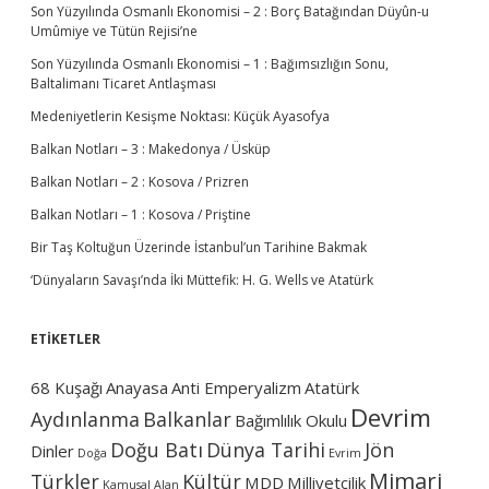
u
n
Son Yüzyılında Osmanlı Ekonomisi – 2 : Borç Batağından Düyûn-u
r
T
Umûmiye ve Tütün Rejisi’ne
a
ü
Son Yüzyılında Osmanlı Ekonomisi – 1 : Bağımsızlığın Sonu,
r
Baltalimanı Ticaret Antlaşması
k
i
Medeniyetlerin Kesişme Noktası: Küçük Ayasofya
y
e
Balkan Notları – 3 : Makedonya / Üsküp
’
Balkan Notları – 2 : Kosova / Prizren
d
e
Balkan Notları – 1 : Kosova / Priştine
k
i
Bir Taş Koltuğun Üzerinde İstanbul’un Tarihine Bakmak
G
‘Dünyaların Savaşı’nda İki Müttefik: H. G. Wells ve Atatürk
e
l
i
ETİKETLER
ş
i
m
68 Kuşağı
Anayasa
Anti Emperyalizm
Atatürk
i
Devrim
Aydınlanma
Balkanlar
Bağımlılık Okulu
Doğu Batı
Dünya Tarihi
Jön
Dinler
Doğa
Evrim
Mimari
Türkler
Kültür
MDD
Milliyetçilik
Kamusal Alan