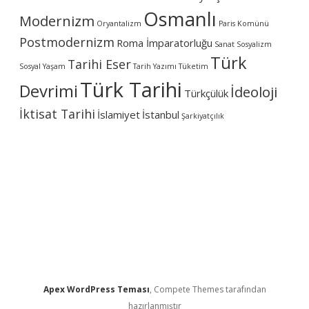
Osmanlı
Modernizm
Oryantalizm
Paris Komünü
Postmodernizm
Roma İmparatorluğu
Sanat
Sosyalizm
Türk
Tarihi Eser
Sosyal Yaşam
Tarih Yazımı
Tüketim
Türk Tarihi
Devrimi
İdeoloji
Türkçülük
İktisat Tarihi
İslamiyet
İstanbul
Şarkiyatçılık
Apex WordPress Teması
, Compete Themes tarafından
hazırlanmıştır