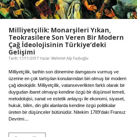
E
T
Milliyetçilik: Monarşileri Yıkan,
Teokrasilere Son Veren Bir Modern
Çağ İdeolojisinin Türkiye’deki
Gelişimi
Tarih: 17/11/2017
Yazar:
Mehmet Alp Fazlıoğlu
Milliyetçilik, tarihin son dönemine damgasını vurmuş ve
üzerine en çok tartışılan konularından biri olmuş bir modern
çağ ideolojidir. Milliyetçilik, vatanseverlikten farklı olarak bir
duygudan ibaret olmayıp kendine özgü bir düşünsel temeli,
metodolojisi, sanat ve estetik anlayışı ile ekonomi, siyaset,
hukuk, bilim, din gibi alanlarda kendine özgü politikalar
üreten bir düşünceler bütünüdür. Nitekim 1789’daki Fransız
Devrimi…