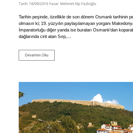
Tarih: 18/09/2016
Yazar:
Mehmet Alp Fazlıoğlu
Tarihin peşinde, özellikle de son dönem Osmanlı tarihinin 
olmasın ki; 19. yüzyılın paylaşılamayan yorganı Makedonya i
İmparatorluğu diğer yanda ise buraları Osmanlı’dan kopara
dağlarında cirit atan Sırp,…
Devamını Oku
B
a
l
k
a
n
N
o
t
l
a
r
ı
–
3