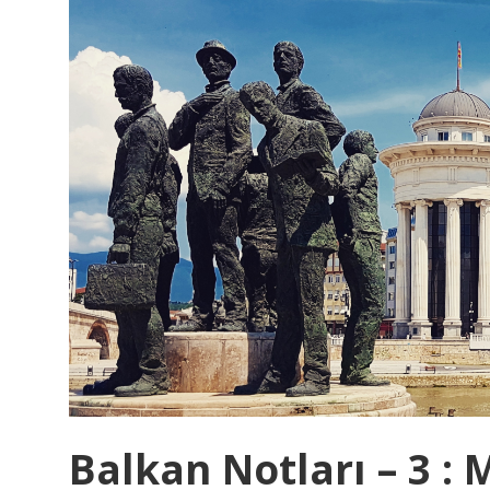
K
U
V
V
E
T
Balkan Notları – 3 