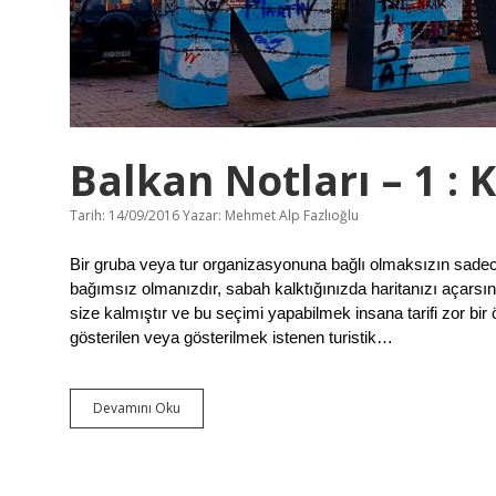
/
P
r
i
z
r
e
n
Balkan Notları – 1 : 
Tarih: 14/09/2016
Yazar:
Mehmet Alp Fazlıoğlu
Bir gruba veya tur organizasyonuna bağlı olmaksızın sadec
bağımsız olmanızdır, sabah kalktığınızda haritanızı açarsın
size kalmıştır ve bu seçimi yapabilmek insana tarifi zor bir ö
gösterilen veya gösterilmek istenen turistik…
Devamını Oku
B
a
l
k
a