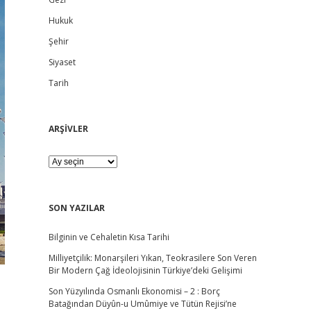
d
Hukuk
e
Şehir
b
Siyaset
Tarih
a
r
ARŞİVLER
A
R
Ş
İ
V
SON YAZILAR
L
E
Bilginin ve Cehaletin Kısa Tarihi
R
Milliyetçilik: Monarşileri Yıkan, Teokrasilere Son Veren
Bir Modern Çağ İdeolojisinin Türkiye’deki Gelişimi
Son Yüzyılında Osmanlı Ekonomisi – 2 : Borç
Batağından Düyûn-u Umûmiye ve Tütün Rejisi’ne