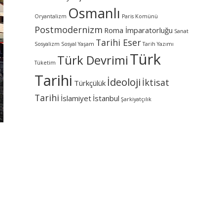
Osmanlı
Oryantalizm
Paris Komünü
Postmodernizm
Roma İmparatorluğu
Sanat
Tarihi Eser
Sosyalizm
Sosyal Yaşam
Tarih Yazımı
Türk
Türk Devrimi
Tüketim
Tarihi
İdeoloji
İktisat
Türkçülük
Tarihi
İslamiyet
İstanbul
Şarkiyatçılık