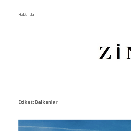
Hakkında
Z
İ
N
D
Etiket: Balkanlar
E