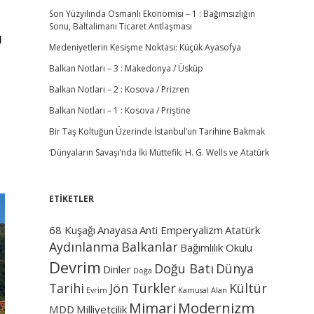
Son Yüzyılında Osmanlı Ekonomisi – 1 : Bağımsızlığın
Sonu, Baltalimanı Ticaret Antlaşması
l
Medeniyetlerin Kesişme Noktası: Küçük Ayasofya
Balkan Notları – 3 : Makedonya / Üsküp
Balkan Notları – 2 : Kosova / Prizren
Balkan Notları – 1 : Kosova / Priştine
Bir Taş Koltuğun Üzerinde İstanbul’un Tarihine Bakmak
‘Dünyaların Savaşı’nda İki Müttefik: H. G. Wells ve Atatürk
ETİKETLER
68 Kuşağı
Anayasa
Anti Emperyalizm
Atatürk
Aydınlanma
Balkanlar
Bağımlılık Okulu
Devrim
Doğu Batı
Dünya
Dinler
Doğa
Tarihi
Jön Türkler
Kültür
Evrim
Kamusal Alan
Mimari
Modernizm
MDD
Milliyetçilik