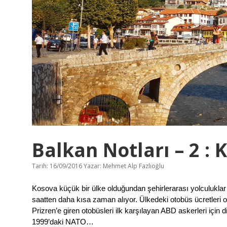
:
M
a
k
e
d
o
n
y
a
/
Ü
s
k
ü
p
Balkan Notları – 2 : 
Tarih: 16/09/2016
Yazar:
Mehmet Alp Fazlıoğlu
Kosova küçük bir ülke olduğundan şehirlerarası yolculuklar
saatten daha kısa zaman alıyor. Ülkedeki otobüs ücretleri
Prizren’e giren otobüsleri ilk karşılayan ABD askerleri için 
1999’daki NATO…