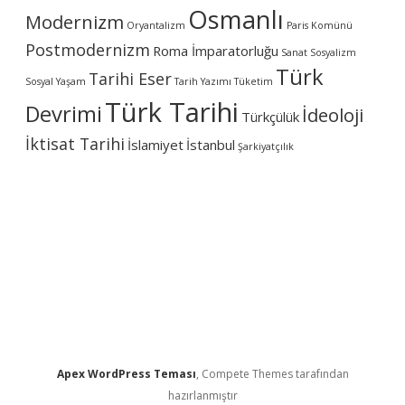
Osmanlı
Modernizm
Oryantalizm
Paris Komünü
Postmodernizm
Roma İmparatorluğu
Sanat
Sosyalizm
Türk
Tarihi Eser
Sosyal Yaşam
Tarih Yazımı
Tüketim
Türk Tarihi
Devrimi
İdeoloji
Türkçülük
İktisat Tarihi
İslamiyet
İstanbul
Şarkiyatçılık
Apex WordPress Teması
, Compete Themes tarafından
hazırlanmıştır