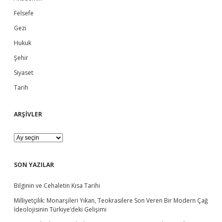
i
T
Felsefe
a
d
s
Gezi
v
i
Hukuk
e
r
Şehir
G
e
b
Siyaset
l
e
Tarih
a
n
e
ğ
ARŞİVLER
r
i
v
A
e
R
E
Ş
c
İ
SON YAZILAR
d
V
a
L
t
Bilginin ve Cehaletin Kısa Tarihi
E
H
R
Milliyetçilik: Monarşileri Yıkan, Teokrasilere Son Veren Bir Modern Çağ
a
İdeolojisinin Türkiye’deki Gelişimi
m
a