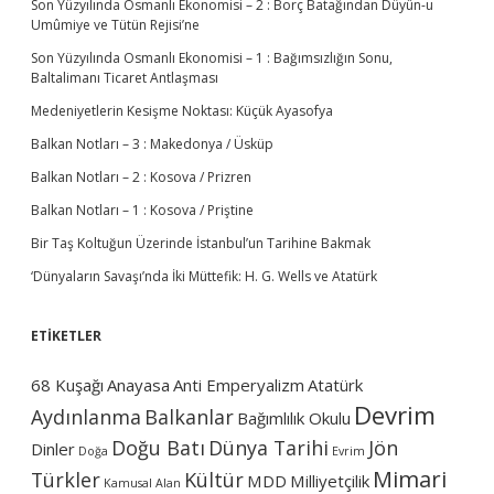
Son Yüzyılında Osmanlı Ekonomisi – 2 : Borç Batağından Düyûn-u
s
Umûmiye ve Tütün Rejisi’ne
e
t
Son Yüzyılında Osmanlı Ekonomisi – 1 : Bağımsızlığın Sonu,
i
Baltalimanı Ticaret Antlaşması
Ü
Medeniyetlerin Kesişme Noktası: Küçük Ayasofya
z
e
Balkan Notları – 3 : Makedonya / Üsküp
r
i
Balkan Notları – 2 : Kosova / Prizren
n
Balkan Notları – 1 : Kosova / Priştine
e
Bir Taş Koltuğun Üzerinde İstanbul’un Tarihine Bakmak
‘Dünyaların Savaşı’nda İki Müttefik: H. G. Wells ve Atatürk
ETİKETLER
68 Kuşağı
Anayasa
Anti Emperyalizm
Atatürk
Devrim
Aydınlanma
Balkanlar
Bağımlılık Okulu
Doğu Batı
Dünya Tarihi
Jön
Dinler
Doğa
Evrim
Mimari
Türkler
Kültür
MDD
Milliyetçilik
Kamusal Alan