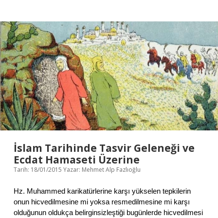
g
i
n
i
n
v
e
C
e
h
a
l
e
t
i
n
K
İslam Tarihinde Tasvir Geleneği ve
ı
Ecdat Hamaseti Üzerine
s
Tarih: 18/01/2015
Yazar:
Mehmet Alp Fazlıoğlu
a
T
a
Hz. Muhammed karikatürlerine karşı yükselen tepkilerin
r
onun hicvedilmesine mi yoksa resmedilmesine mi karşı
i
olduğunun oldukça belirginsizleştiği bugünlerde hicvedilmesi
h