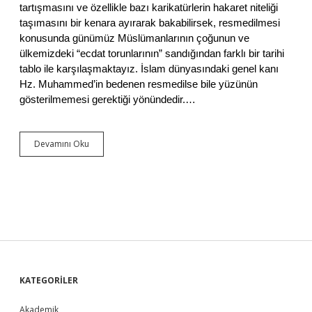
i
tartışmasını ve özellikle bazı karikatürlerin hakaret niteliği
taşımasını bir kenara ayırarak bakabilirsek, resmedilmesi
konusunda günümüz Müslümanlarının çoğunun ve
ülkemizdeki “ecdat torunlarının” sandığından farklı bir tarihi
tablo ile karşılaşmaktayız. İslam dünyasındaki genel kanı
Hz. Muhammed’in bedenen resmedilse bile yüzünün
gösterilmemesi gerektiği yönündedir.…
Devamını Oku
İ
s
l
a
m
T
a
r
i
h
i
S
KATEGORİLER
n
d
e
Akademik