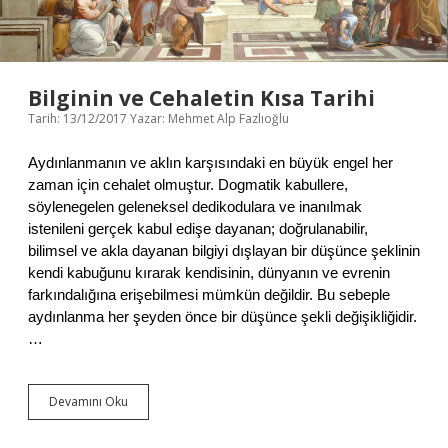
E
T
Bilginin ve Cehaletin Kısa Tarihi
Tarih: 13/12/2017
Yazar:
Mehmet Alp Fazlıoğlu
Aydınlanmanın ve aklın karşısındaki en büyük engel her
zaman için cehalet olmuştur. Dogmatik kabullere,
söylenegelen geleneksel dedikodulara ve inanılmak
istenileni gerçek kabul edişe dayanan; doğrulanabilir,
bilimsel ve akla dayanan bilgiyi dışlayan bir düşünce şeklinin
kendi kabuğunu kırarak kendisinin, dünyanın ve evrenin
farkındalığına erişebilmesi mümkün değildir. Bu sebeple
aydınlanma her şeyden önce bir düşünce şekli değişikliğidir.
…
Devamını Oku
B
i
l