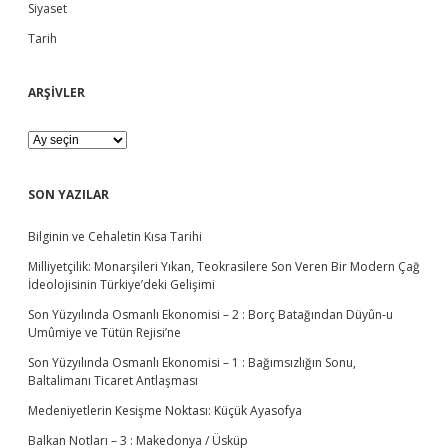
b
Siyaset
Tarih
a
ARŞİVLER
r
A
R
Ş
İ
SON YAZILAR
V
L
Bilginin ve Cehaletin Kısa Tarihi
E
R
Milliyetçilik: Monarşileri Yıkan, Teokrasilere Son Veren Bir Modern Çağ
İdeolojisinin Türkiye’deki Gelişimi
Son Yüzyılında Osmanlı Ekonomisi – 2 : Borç Batağından Düyûn-u
Umûmiye ve Tütün Rejisi’ne
Son Yüzyılında Osmanlı Ekonomisi – 1 : Bağımsızlığın Sonu,
Baltalimanı Ticaret Antlaşması
Medeniyetlerin Kesişme Noktası: Küçük Ayasofya
Balkan Notları – 3 : Makedonya / Üsküp