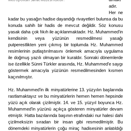
adır.
Her ne
kadar bu yasağın hadise dayandığı rivayetleri bulunsa da bu
konuda sahih bir hadis de mevcut değildir. Söz konusu
yasak daha çok fıkıh ile açıklanmaktadır. Hz. Muhammed’in
kendisinin veya yüzünün resmedilmesi yasağı
putperestlikten yeni çıkmış bir toplumda Hz. Muhammed
resimlerinin putlaştırılmasını önlemek amacıyla uygulama
ile doğmuş yazılı olmayan bir kuraldır. Sonraki dönemlerde
ise özellikle Sünni Türkler arasında, Hz. Muhammed’e saygı
göstermek amacıyla yüzünün resmedilmesinden kısmen
kaçınılmıştır.
Hz. Muhammed’in ilk minyatürlerine 13. yüzyılın başlarında
rastlamaktayız ve bu minyatürlerin hemen hemen hepsinde
yüzü açık olarak çizilmiştir. 14. ve 15. yüzyıl boyunca Hz.
Muhammed’in yüzünü açıkça gösteren minyatürler devam
etmiştir. Hatta bazılarında başının etrafındaki nur halesi dahi
çizilmeksizin sıradan bir insan gibi resmedilmiştir. Bu
dönemdeki minyatürlerin çoğu miraç hadisesinin anlatıldığı