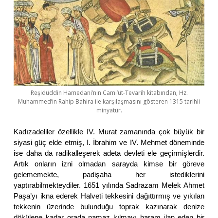
Reşidüddin Hamedani’nin Cami’üt-Tevarih kitabından, Hz.
Muhammed’in Rahip Bahira ile karşılaşmasını gösteren 1315 tarihli
minyatür.
Kadızadeliler özellikle IV. Murat zamanında çok büyük bir
siyasi güç elde etmiş, I. İbrahim ve IV. Mehmet döneminde
ise daha da radikalleşerek adeta devleti ele geçirmişlerdir.
Artık onların izni olmadan sarayda kimse bir göreve
gelememekte, padişaha her istediklerini
yaptırabilmekteydiler. 1651 yılında Sadrazam Melek Ahmet
Paşa’yı ikna ederek Halveti tekkesini dağıttırmış ve yıkılan
tekkenin üzerinde bulunduğu toprak kazınarak denize
dökülene kadar orada namaz kılmayı haram ilan eden bir