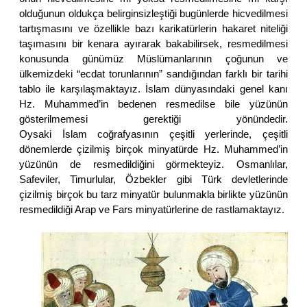
olduğunun oldukça belirginsizleştiği bugünlerde hicvedilmesi
tartışmasını ve özellikle bazı karikatürlerin hakaret niteliği
taşımasını bir kenara ayırarak bakabilirsek, resmedilmesi
konusunda günümüz Müslümanlarının çoğunun ve
ülkemizdeki “ecdat torunlarının” sandığından farklı bir tarihi
tablo ile karşılaşmaktayız. İslam dünyasındaki genel kanı
Hz. Muhammed’in bedenen resmedilse bile yüzünün
gösterilmemesi gerektiği yönündedir.
Oysaki İslam coğrafyasının çeşitli yerlerinde, çeşitli
dönemlerde çizilmiş birçok minyatürde Hz. Muhammed’in
yüzünün de resmedildiğini görmekteyiz. Osmanlılar,
Safeviler, Timurlular, Özbekler gibi Türk devletlerinde
çizilmiş birçok bu
tarz minyatür bulunmakla birlikte yüzünün
resmedildiği Arap ve Fars minyatürlerine de rastlamaktayız.