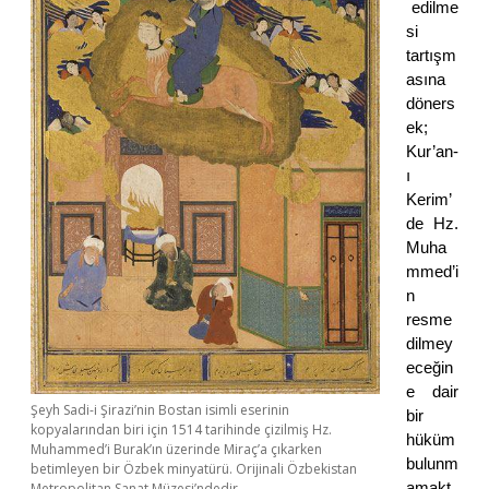
edilme
si
tartışm
asına
döners
ek;
Kur’an-
ı
Kerim’
de Hz.
Muha
mmed’i
n
resme
dilmey
eceğin
e dair
Şeyh Sadi-i Şirazi’nin Bostan isimli eserinin
bir
kopyalarından biri için 1514 tarihinde çizilmiş Hz.
hüküm
Muhammed’i Burak’ın üzerinde Miraç’a çıkarken
bulunm
betimleyen bir Özbek minyatürü. Orijinali Özbekistan
amakt
Metropolitan Sanat Müzesi’ndedir.