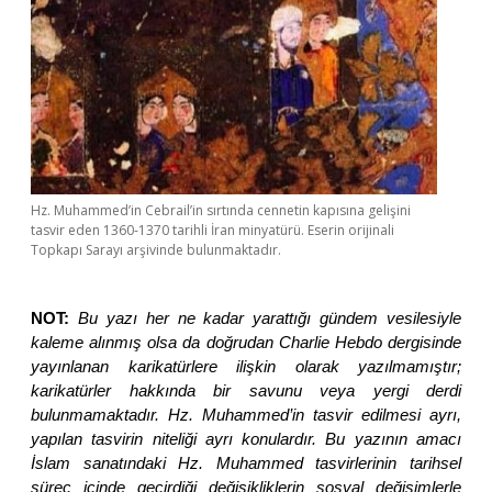
Hz. Muhammed’in Cebrail’in sırtında cennetin kapısına gelişini
tasvir eden 1360-1370 tarihli İran minyatürü. Eserin orijinali
Topkapı Sarayı arşivinde bulunmaktadır.
NOT:
Bu yazı her ne kadar yarattığı gündem vesilesiyle
kaleme alınmış olsa da doğrudan Charlie Hebdo dergisinde
yayınlanan karikatürlere ilişkin olarak yazılmamıştır;
karikatürler hakkında bir savunu veya yergi derdi
bulunmamaktadır. Hz. Muhammed’in tasvir edilmesi ayrı,
yapılan tasvirin niteliği ayrı konulardır. Bu yazının amacı
İslam sanatındaki Hz. Muhammed tasvirlerinin tarihsel
süreç içinde geçirdiği değişikliklerin sosyal değişimlerle