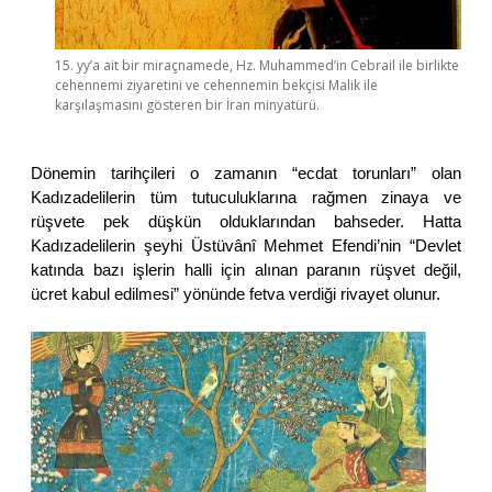
15. yy’a ait bir miraçnamede, Hz. Muhammed’in Cebrail ile birlikte
cehennemi ziyaretini ve cehennemin bekçisi Malik ile
karşılaşmasını gösteren bir İran minyatürü.
Dönemin tarihçileri o zamanın “ecdat torunları” olan
Kadızadelilerin tüm tutuculuklarına rağmen zinaya ve
rüşvete pek düşkün olduklarından bahseder. Hatta
Kadızadelilerin şeyhi Üstüvânî Mehmet Efendi’nin “Devlet
katında bazı işlerin halli için alınan paranın rüşvet değil,
ücret kabul edilmesi” yönünde fetva verdiği rivayet olunur.