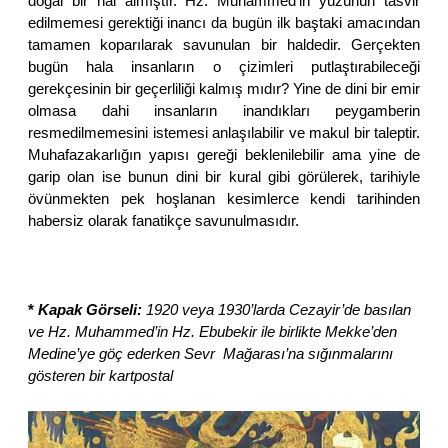
doğal bir hal almıştır. Hz. Muhammed’in yüzünün tasvir
edilmemesi gerektiği inancı da bugün ilk baştaki amacından
tamamen koparılarak savunulan bir haldedir. Gerçekten
bugün hala insanların o çizimleri putlaştırabileceği
gerekçesinin bir geçerliliği kalmış mıdır? Yine de dini bir emir
olmasa dahi insanların inandıkları peygamberin
resmedilmemesini istemesi anlaşılabilir ve makul bir taleptir.
Muhafazakarlığın yapısı gereği beklenilebilir ama yine de
garip olan ise bunun dini bir kural gibi görülerek, tarihiyle
övünmekten pek hoşlanan kesimlerce kendi tarihinden
habersiz olarak fanatikçe savunulmasıdır.
*
Kapak Görseli:
1920 veya 1930’larda Cezayir’de basılan
ve Hz. Muhammed’in Hz. Ebubekir ile birlikte Mekke’den
Medine’ye göç ederken Sevr Mağarası’na sığınmalarını
gösteren bir kartpostal