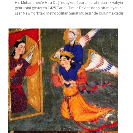
Hz. Muhammed’e Hira Dağı’ndayken Cebrail tarafından ilk vahyin
getirilişini gösteren 1425 Tarihli Timur Devleti’nden bir minyatür.
Eser New York’taki Metropolitan Sanat Müzesi’nde bulunmaktadır.