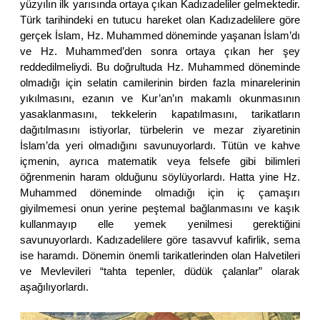
yüzyılın ilk yarısında ortaya çıkan Kadızadeliler gelmektedir.
Türk tarihindeki en tutucu hareket olan Kadızadelilere göre
gerçek İslam, Hz. Muhammed döneminde yaşanan İslam’dı
ve Hz. Muhammed’den sonra ortaya çıkan her şey
reddedilmeliydi. Bu doğrultuda Hz. Muhammed döneminde
olmadığı için selatin camilerinin birden fazla minarelerinin
yıkılmasını, ezanın ve Kur’an’ın makamlı okunmasının
yasaklanmasını, tekkelerin kapatılmasını, tarikatların
dağıtılmasını istiyorlar, türbelerin ve mezar ziyaretinin
İslam’da yeri olmadığını savunuyorlardı. Tütün ve kahve
içmenin, ayrıca matematik veya felsefe gibi bilimleri
öğrenmenin haram olduğunu söylüyorlardı. Hatta yine Hz.
Muhammed döneminde olmadığı için iç çamaşırı
giyilmemesi onun yerine peştemal bağlanmasını ve kaşık
kullanmayıp elle yemek yenilmesi gerektiğini
savunuyorlardı. Kadızadelilere göre tasavvuf kafirlik, sema
ise haramdı. Dönemin önemli tarikatlerinden olan Halvetileri
ve Mevlevileri “tahta tepenler, düdük çalanlar” olarak
aşağılıyorlardı.