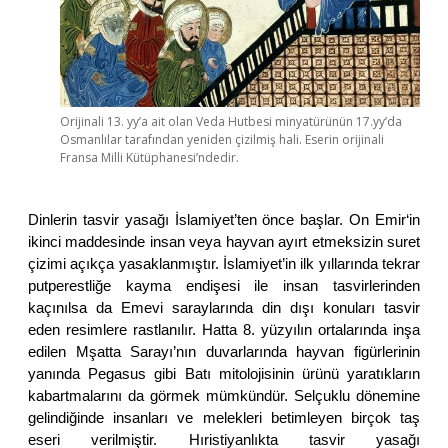
Orijinali 13. yy’a ait olan Veda Hutbesi minyatürünün 17.yy’da
Osmanlılar tarafından yeniden çizilmiş hali. Eserin orijinali
Fransa Milli Kütüphanesi’ndedir.
Dinlerin tasvir yasağı İslamiyet’ten önce başlar. On Emir‘in
ikinci maddesinde insan veya hayvan ayırt etmeksizin suret
çizimi açıkça yasaklanmıştır. İslamiyet’in ilk yıllarında tekrar
putperestliğe kayma endişesi ile insan tasvirlerinden
kaçınılsa da Emevi saraylarında din dışı konuları tasvir
eden resimlere rastlanılır. Hatta 8. yüzyılın ortalarında inşa
edilen Mşatta Sarayı’nın duvarlarında hayvan figürlerinin
yanında Pegasus gibi Batı mitolojisinin ürünü yaratıkların
kabartmalarını da görmek mümkündür. Selçuklu dönemine
gelindiğinde insanları ve melekleri betimleyen birçok taş
eseri verilmiştir. Hıristiyanlıkta tasvir yasağı