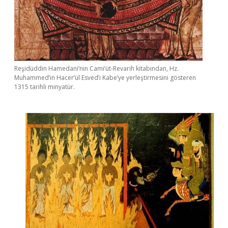
Reşidüddin Hamedani’nin Cami’üt-Revarih kitabından, Hz.
Muhammed’in Hacer’ül Esved’i Kabe’ye yerleştirmesini gösteren
1315 tarihli minyatür.