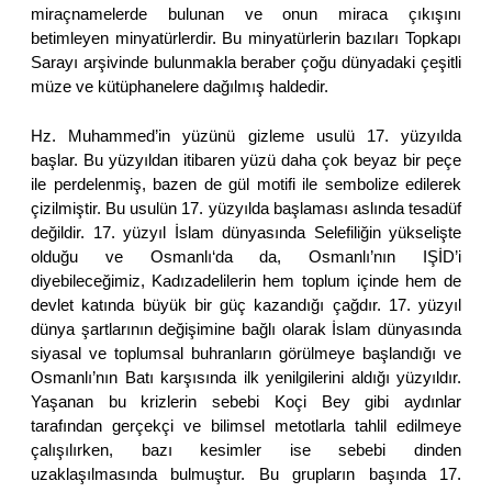
miraçnamelerde bulunan ve onun miraca çıkışını
betimleyen minyatürlerdir. Bu minyatürlerin bazıları Topkapı
Sarayı arşivinde bulunmakla beraber çoğu dünyadaki çeşitli
müze ve kütüphanelere dağılmış haldedir.
Hz. Muhammed’in yüzünü gizleme usulü 17. yüzyılda
başlar. Bu yüzyıldan itibaren yüzü daha çok beyaz bir peçe
ile perdelenmiş, bazen de gül motifi ile sembolize edilerek
çizilmiştir. Bu usulün 17. yüzyılda başlaması aslında tesadüf
değildir. 17. yüzyıl İslam dünyasında Selefiliğin yükselişte
olduğu ve Osmanlı‘da da, Osmanlı’nın IŞİD’i
diyebileceğimiz, Kadızadelilerin hem toplum içinde hem de
devlet katında büyük bir güç kazandığı çağdır. 17. yüzyıl
dünya şartlarının değişimine bağlı olarak İslam dünyasında
siyasal ve toplumsal buhranların görülmeye başlandığı ve
Osmanlı’nın Batı karşısında ilk yenilgilerini aldığı yüzyıldır.
Yaşanan bu krizlerin sebebi Koçi Bey gibi aydınlar
tarafından gerçekçi ve bilimsel metotlarla tahlil edilmeye
çalışılırken, bazı kesimler ise sebebi dinden
uzaklaşılmasında bulmuştur. Bu grupların başında 17.