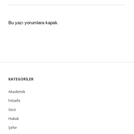
Bu yazı yorumlara kapalı.
S
KATEGORİLER
Akademik
i
Felsefe
d
Gezi
Hukuk
e
Şehir