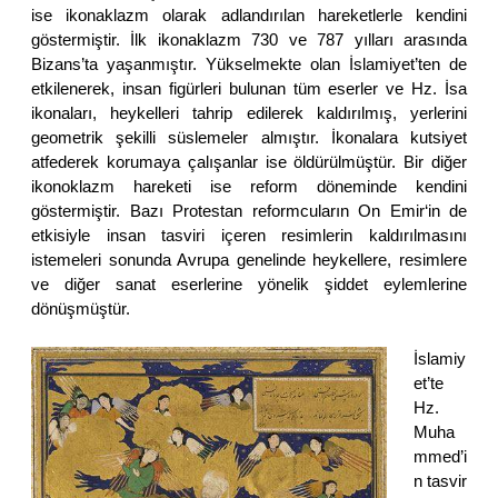
ise ikonaklazm olarak adlandırılan hareketlerle kendini
göstermiştir. İlk ikonaklazm 730 ve 787 yılları arasında
Bizans’ta yaşanmıştır. Yükselmekte olan İslamiyet’ten de
etkilenerek, insan figürleri bulunan tüm eserler ve Hz. İsa
ikonaları, heykelleri tahrip edilerek kaldırılmış, yerlerini
geometrik şekilli süslemeler almıştır. İkonalara kutsiyet
atfederek korumaya çalışanlar ise öldürülmüştür. Bir diğer
ikonoklazm hareketi ise reform döneminde kendini
göstermiştir. Bazı Protestan reformcuların On Emir‘in de
etkisiyle insan tasviri içeren resimlerin kaldırılmasını
istemeleri sonunda Avrupa genelinde heykellere, resimlere
ve diğer sanat eserlerine yönelik şiddet eylemlerine
dönüşmüştür.
İslamiy
et’te
Hz.
Muha
mmed’i
n tasvir