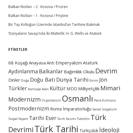
Balkan Notları – 2 : Kosova / Prizren
Balkan Notları – 1 : Kosova / Priştine
Bir Taş Koltuğun Üzerinde İstanbul’un Tarihine Bakmak
‘Dünyaların Savaşı’nda İki Müttefik: H. G. Wells ve Atatürk
ETİKETLER
68 Kuşağı
Anayasa
Anti Emperyalizm
Atatürk
Devrim
Aydınlanma
Balkanlar
Bağımlılık Okulu
Doğu Batı
Dünya Tarihi
Jön
Dinler
Doğa
Evrim
Mimari
Türkler
Kültür
MDD
Milliyetçilik
Kamusal Alan
Osmanlı
Modernizm
Oryantalizm
Paris Komünü
Postmodernizm
Roma İmparatorluğu
Sanat
Sosyalizm
Türk
Tarihi Eser
Sosyal Yaşam
Tarih Yazımı
Tüketim
Türk Tarihi
Devrimi
İdeoloji
Türkçülük