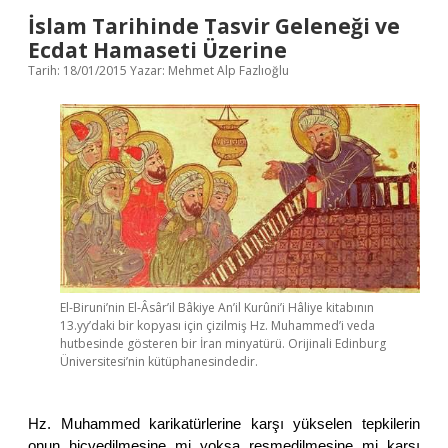
E
İslam Tarihinde Tasvir Geleneği ve
T
Ecdat Hamaseti Üzerine
Tarih: 18/01/2015
Yazar:
Mehmet Alp Fazlıoğlu
El-Biruni’nin El-Âsâr’il Bâkiye An’il Kurûni’i Hâliye kitabının
13.yy’daki bir kopyası için çizilmiş Hz. Muhammed’i veda
hutbesinde gösteren bir İran minyatürü. Orijinali Edinburg
Üniversitesi’nin kütüphanesindedir.
Hz. Muhammed karikatürlerine karşı yükselen tepkilerin
onun hicvedilmesine mi yoksa resmedilmesine mi karşı