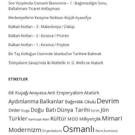
u
Son Yüzyılında Osmanlı Ekonomisi – 1 : Bağımsızlığın Sonu,
Baltalimanı Ticaret Antlaşması
Medeniyetlerin Kesişme Noktası: Küçük Ayasofya
Balkan Notları – 3 : Makedonya / Üsküp
Balkan Notları – 2 : Kosova / Prizren
Balkan Notları – 1 : Kosova / Priştine
Bir Taş Koltuğun Üzerinde İstanbul’un Tarihine Bakmak
‘Dünyaların Savaşı’nda İki Müttefik: H. G. Wells ve Atatürk
ETİKETLER
68 Kuşağı
Anayasa
Anti Emperyalizm
Atatürk
Devrim
Aydınlanma
Balkanlar
Bağımlılık Okulu
Doğu Batı
Dünya Tarihi
Jön
Dinler
Doğa
Evrim
Mimari
Türkler
Kültür
MDD
Milliyetçilik
Kamusal Alan
Osmanlı
Modernizm
Oryantalizm
Paris Komünü