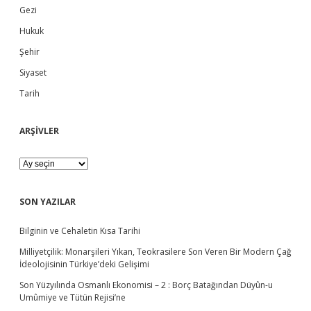
d
r
Gezi
i
s
Hukuk
e
y
Şehir
e
n
b
Siyaset
l
e
Tarih
a
r
i
;
ARŞİVLER
r
B
a
A
ğ
R
ı
Ş
m
İ
SON YAZILAR
l
V
ı
L
l
Bilginin ve Cehaletin Kısa Tarihi
E
ı
R
Milliyetçilik: Monarşileri Yıkan, Teokrasilere Son Veren Bir Modern Çağ
k
İdeolojisinin Türkiye’deki Gelişimi
O
k
Son Yüzyılında Osmanlı Ekonomisi – 2 : Borç Batağından Düyûn-u
u
Umûmiye ve Tütün Rejisi’ne
l