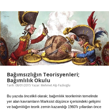
K
u
ş
a
ğ
a
Y
ö
n
V
e
r
e
n
A
y
d
Bağımsızlığın Teorisyenleri;
ı
Bağımlılık Okulu
n
Tarih: 08/01/2015
Yazar:
Mehmet Alp Fazlıoğlu
;
D
o
Bu yazıda öncelikli olarak; bağımlılık teorilerinin temelinde
ğ
yer alan kavramların Marksist düşünce içerisindeki gelişimi
a
ve bağımlılığın teorik zemin kazandığı 1960’lı yıllardan önce
n