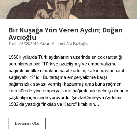
E
T
Bir Kuşağa Yön Veren Aydın; Doğan
Avcıoğlu
Tarih: 03/09/2015
Yazar:
Mehmet Alp Fazlıoğlu
1960’lı yıllarda Türk aydınlarının üzerinde en çok tartıştığı
sorunlardan biri; “Türkiye azgelişmiş ve emperyalizme
bağımlı bir ülke olmaktan nasıl kurtulur, kalkınmasını nasıl
sağlayabilir?” idi. Bu tartışma emperyalizme karşı
bağımsızlık savaşı vermiş, kazanmış ama buna rağmen
kısa sürede yine emperyalizme bağımlı hale gelmiş olmanın
şaşkınlığı içerisinde yürüyordu. Şevket Süreyya Aydemir
1932’de yazdığı “İnkılap ve Kadro” kitabının…
Devamını Oku
B
i
r