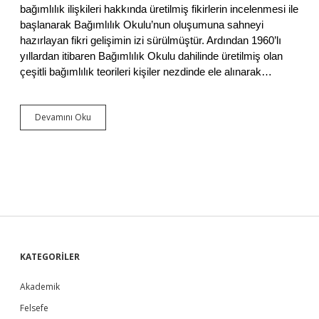
A
bağımlılık ilişkileri hakkında üretilmiş fikirlerin incelenmesi ile
v
başlanarak Bağımlılık Okulu’nun oluşumuna sahneyi
c
hazırlayan fikri gelişimin izi sürülmüştür. Ardından 1960’lı
ı
yıllardan itibaren Bağımlılık Okulu dahilinde üretilmiş olan
o
çeşitli bağımlılık teorileri kişiler nezdinde ele alınarak…
ğ
l
u
Devamını Oku
B
a
ğ
ı
m
s
ı
z
l
ı
ğ
S
KATEGORİLER
ı
n
T
Akademik
i
e
Felsefe
o