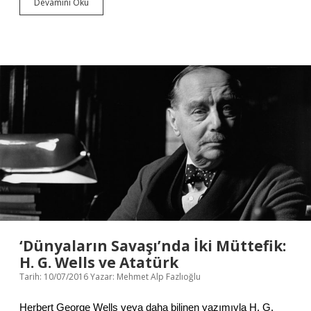
Devamını Oku
M
i
l
l
i
y
e
t
ç
i
l
i
k
:
M
o
n
a
r
ş
‘Dünyaların Savaşı’nda İki Müttefik:
i
H. G. Wells ve Atatürk
l
Tarih: 10/07/2016
Yazar:
Mehmet Alp Fazlıoğlu
e
r
i
Herbert George Wells veya daha bilinen yazımıyla H. G.