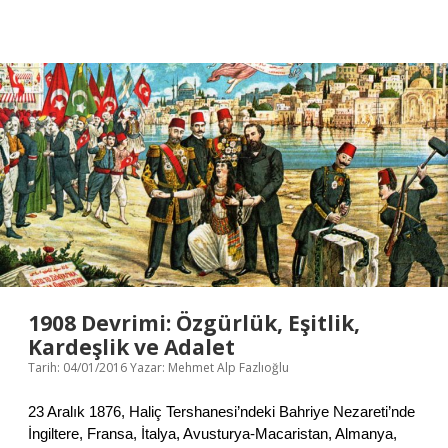
z
n
l
ı
T
s
m
ü
v
K
r
e
a
k
A
r
i
t
a
y
a
b
e
t
e
’
ü
k
d
r
i
e
k
r
k
v
i
e
G
D
e
ı
l
ş
i
P
ş
1908 Devrimi: Özgürlük, Eşitlik,
o
i
Kardeşlik ve Adalet
l
m
Tarih: 04/01/2016
Yazar:
Mehmet Alp Fazlıoğlu
i
i
t
i
23 Aralık 1876, Haliç Tershanesi’ndeki Bahriye Nezareti’nde
k
İngiltere, Fransa, İtalya, Avusturya-Macaristan, Almanya,
a