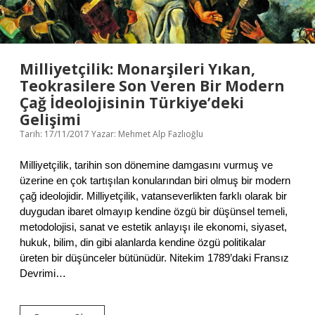
E
T
Milliyetçilik: Monarşileri Yıkan,
Teokrasilere Son Veren Bir Modern
Çağ İdeolojisinin Türkiye’deki
Gelişimi
Tarih: 17/11/2017
Yazar:
Mehmet Alp Fazlıoğlu
Milliyetçilik, tarihin son dönemine damgasını vurmuş ve
üzerine en çok tartışılan konularından biri olmuş bir modern
çağ ideolojidir. Milliyetçilik, vatanseverlikten farklı olarak bir
duygudan ibaret olmayıp kendine özgü bir düşünsel temeli,
metodolojisi, sanat ve estetik anlayışı ile ekonomi, siyaset,
hukuk, bilim, din gibi alanlarda kendine özgü politikalar
üreten bir düşünceler bütünüdür. Nitekim 1789’daki Fransız
Devrimi…