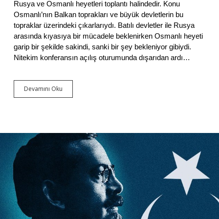
Rusya ve Osmanlı heyetleri toplantı halindedir. Konu
Ü
z
Osmanlı’nın Balkan toprakları ve büyük devletlerin bu
e
topraklar üzerindeki çıkarlarıydı. Batılı devletler ile Rusya
r
arasında kıyasıya bir mücadele beklenirken Osmanlı heyeti
i
garip bir şekilde sakindi, sanki bir şey bekleniyor gibiydi.
n
Nitekim konferansın açılış oturumunda dışarıdan ardı…
e
G
ö
r
Devamını Oku
1
ü
9
ş
0
l
8
e
D
r
e
i
v
r
i
m
i
:
Ö
z
g