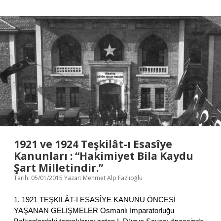
A
D
d
e
a
v
l
r
e
i
t
m
i
’
n
i
n
‘
U
n
u
t
1921 ve 1924 Teşkilât-ı Esasîye
u
Kanunları : “Hakimiyet Bila Kaydu
l
Şart Milletindir.”
a
n
Tarih: 05/01/2015
Yazar:
Mehmet Alp Fazlıoğlu
A
d
1. 1921 TEŞKİLÂT-I ESASÎYE KANUNU ÖNCESİ
a
YAŞANAN GELİŞMELER Osmanlı İmparatorluğu
m
’