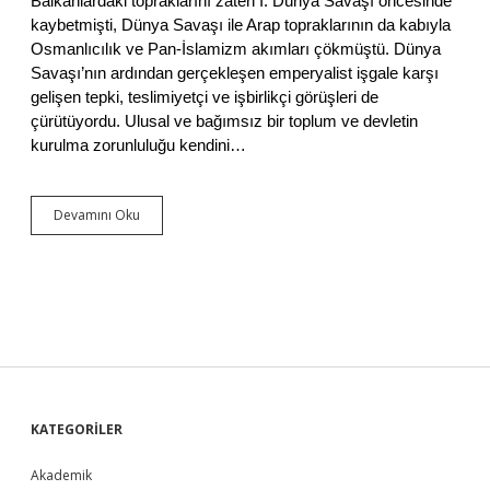
Balkanlardaki topraklarını zaten I. Dünya Savaşı öncesinde
ı
kaybetmişti, Dünya Savaşı ile Arap topraklarının da kabıyla
Y
Osmanlıcılık ve Pan-İslamizm akımları çökmüştü. Dünya
u
Savaşı’nın ardından gerçekleşen emperyalist işgale karşı
s
u
gelişen tepki, teslimiyetçi ve işbirlikçi görüşleri de
f
çürütüyordu. Ulusal ve bağımsız bir toplum ve devletin
A
kurulma zorunluluğu kendini…
k
ç
u
r
Devamını Oku
1
a
9
2
1
v
e
1
9
2
4
T
S
KATEGORİLER
e
ş
k
Akademik