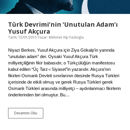
ü
r
l
ü
k
Türk Devrimi’nin ‘Unutulan Adam’ı
,
Yusuf Akçura
E
Tarih: 15/01/2015
Yazar:
Mehmet Alp Fazlıoğlu
ş
i
t
Niyazi Berkes, Yusuf Akçura için Ziya Gökalp’in yanında
l
“unutulan adam” der. Oysaki Yusuf Akçura Türk
i
milliyetçiliğinin fikir babasıdır, o Türkçülüğün manifestosu
k
,
kabul edilen “Üç Tarz-ı Siyaset”in yazarıdır. Akçura’nın
K
fikirleri Osmanlı Devleti sınırlarının ötesinde Rusya Türkleri
a
içerisinde de etkili olmuş ve gerek Rusya Türkleri gerek
r
Osmanlı Türkleri arasında milliyetçi – aydınlanmacı fikirlerin
d
önderlerinden biri olmuştur. Bu…
e
ş
l
i
Devamını Oku
T
k
ü
v
r
e
k