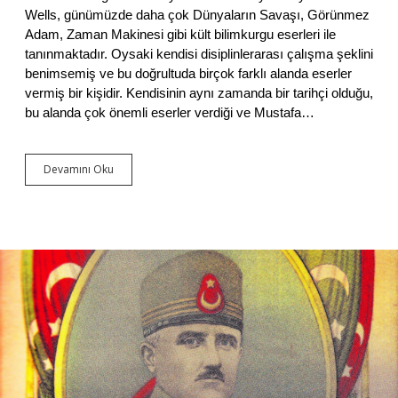
Y
Wells, günümüzde daha çok Dünyaların Savaşı, Görünmez
ı
Adam, Zaman Makinesi gibi kült bilimkurgu eserleri ile
k
a
tanınmaktadır. Oysaki kendisi disiplinlerarası çalışma şeklini
n
benimsemiş ve bu doğrultuda birçok farklı alanda eserler
,
vermiş bir kişidir. Kendisinin aynı zamanda bir tarihçi olduğu,
T
bu alanda çok önemli eserler verdiği ve Mustafa…
e
o
k
r
Devamını Oku
‘
a
D
s
ü
i
n
l
y
e
a
r
l
e
a
S
r
o
ı
n
n
V
S
e
a
r
v
e
a