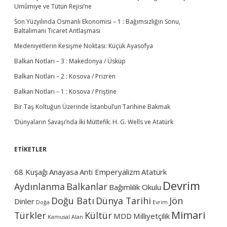
a
Umûmiye ve Tütün Rejisi’ne
k
i
Son Yüzyılında Osmanlı Ekonomisi – 1 : Bağımsızlığın Sonu,
m
Baltalimanı Ticaret Antlaşması
i
Medeniyetlerin Kesişme Noktası: Küçük Ayasofya
y
e
Balkan Notları – 3 : Makedonya / Üsküp
t
B
Balkan Notları – 2 : Kosova / Prizren
i
Balkan Notları – 1 : Kosova / Priştine
l
a
Bir Taş Koltuğun Üzerinde İstanbul’un Tarihine Bakmak
K
a
‘Dünyaların Savaşı’nda İki Müttefik: H. G. Wells ve Atatürk
y
d
u
ETİKETLER
Ş
a
68 Kuşağı
Anayasa
Anti Emperyalizm
Atatürk
r
Devrim
t
Aydınlanma
Balkanlar
Bağımlılık Okulu
M
Doğu Batı
Dünya Tarihi
Jön
Dinler
i
Doğa
Evrim
l
Mimari
Türkler
Kültür
MDD
Milliyetçilik
Kamusal Alan
l