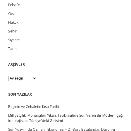
i
i
Felsefe
l
d
â
Gezi
t
-
Hukuk
e
ı
Şehir
E
s
b
Siyaset
a
s
Tarih
a
î
y
e
ARŞİVLER
r
K
a
A
n
R
u
Ş
n
İ
SON YAZILAR
l
V
a
L
r
Bilginin ve Cehaletin Kısa Tarihi
E
ı
R
Milliyetçilik: Monarşileri Yıkan, Teokrasilere Son Veren Bir Modern Çağ
:
İdeolojisinin Türkiye’deki Gelişimi
“
H
Son Yüzyılında Osmanlı Ekonomisi – 2 : Borç Batağından Düyûn-u