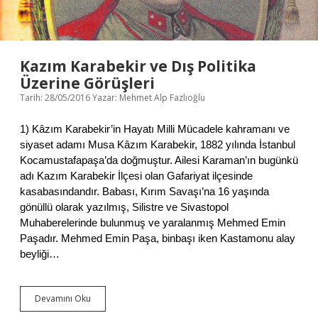
n
ş
B
ı
i
’
r
n
M
d
Kazım Karabekir ve Dış Politika
o
a
Üzerine Görüşleri
d
İ
e
Tarih: 28/05/2016
Yazar:
Mehmet Alp Fazlıoğlu
k
r
i
n
M
1) Kâzım Karabekir’in Hayatı Milli Mücadele kahramanı ve
Ç
ü
siyaset adamı Musa Kâzım Karabekir, 1882 yılında İstanbul
a
t
ğ
Kocamustafapaşa’da doğmuştur. Ailesi Karaman’ın bugünkü
t
İ
e
adı Kazım Karabekir İlçesi olan Gafariyat ilçesinde
d
f
kasabasındandır. Babası, Kırım Savaşı’na 16 yaşında
e
i
gönüllü olarak yazılmış, Silistre ve Sivastopol
o
k
Muhaberelerinde bulunmuş ve yaralanmış Mehmed Emin
l
:
o
Paşadır. Mehmed Emin Paşa, binbaşı iken Kastamonu alay
H
j
.
beyliği…
i
G
s
.
i
W
Devamını Oku
K
n
e
a
i
l