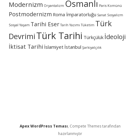
Osmanlı
e
Modernizm
Oryantalizm
Paris Komünü
t
i
Postmodernizm
Roma İmparatorluğu
Sanat
Sosyalizm
n
Türk
Tarihi Eser
d
Sosyal Yaşam
Tarih Yazımı
Tüketim
i
Türk Tarihi
Devrimi
İdeoloji
r
Türkçülük
.
İktisat Tarihi
”
İslamiyet
İstanbul
Şarkiyatçılık
Apex WordPress Teması
, Compete Themes tarafından
hazırlanmıştır